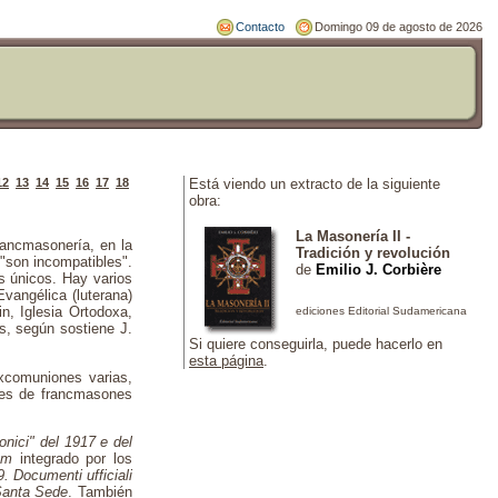
Contacto
Domingo 09 de agosto de 2026
12
13
14
15
16
17
18
Está viendo un extracto de la siguiente
obra:
La Masonería II -
francmasonería, en la
Tradición y revolución
"son incompatibles".
de
Emilio J. Corbière
os únicos. Hay varios
vangélica (luterana)
in, Iglesia Ortodoxa,
as, según sostiene J.
Si quiere conseguirla, puede hacerlo en
esta página
.
excomuniones varias,
ones de francmasones
onici" del 1917 e del
num
integrado por los
9. Documenti ufficiali
 Santa Sede
. También