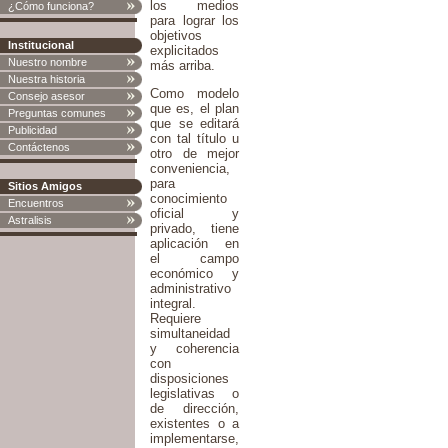
los medios
¿Cómo funciona?
para lograr los
objetivos
Institucional
explicitados
Nuestro nombre
más arriba.
Nuestra historia
Como modelo
Consejo asesor
que es, el plan
Preguntas comunes
que se editará
Publicidad
con tal título u
Contáctenos
otro de mejor
conveniencia,
para
Sitios Amigos
conocimiento
Encuentros
oficial y
Astralisis
privado, tiene
aplicación en
el campo
económico y
administrativo
integral.
Requiere
simultaneidad
y coherencia
con
disposiciones
legislativas o
de dirección,
existentes o a
implementarse,