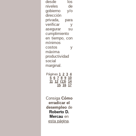
desde los
niveles de
gobierno y/o
dirección
privada, para
verificar y
asegurar su
cumplimiento
en tiempo, con
mínimos
costos y
máxima
productividad
social
marginal.
Páginas
1
2
3
4
5
6
7
8
9
10
11
12
(
13
)
14
15
16
17
Consiga
Cómo
erradicar el
desempleo
de
Roberto D.
Mercau
en
esta página
.