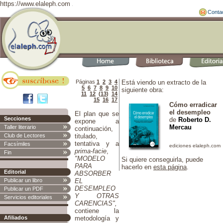
https://www.elaleph.com
Conta
Páginas
1
2
3
4
Está viendo un extracto de la
5
6
7
8
9
10
siguiente obra:
11
12
(
13
)
14
15
16
17
Cómo erradicar
el desempleo
El plan que se
Secciones
de
Roberto D.
expone a
Mercau
Taller literario
continuación,
Club de Lectores
titulado,
tentativa y a
Facsímiles
prima-facie
,
Fin
"MODELO
Si quiere conseguirla, puede
PARA
hacerlo en
esta página
.
Editorial
ABSORBER
Publicar un libro
EL
DESEMPLEO
Publicar un PDF
Y OTRAS
Servicios editoriales
CARENCIAS",
contiene la
Afiliados
metodología y