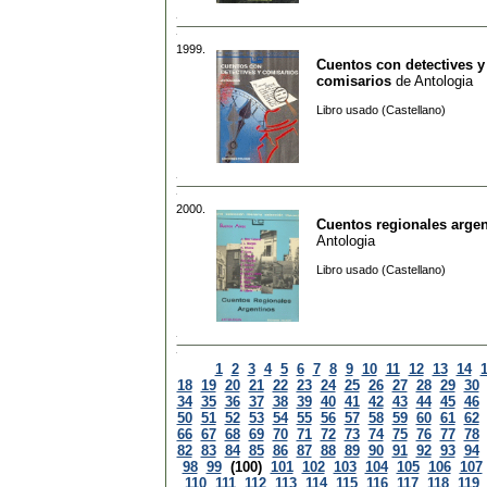
1999.
Cuentos con detectives y
comisarios
de
Antologia
Libro usado (Castellano)
2000.
Cuentos regionales arge
Antologia
Libro usado (Castellano)
1
2
3
4
5
6
7
8
9
10
11
12
13
14
18
19
20
21
22
23
24
25
26
27
28
29
30
34
35
36
37
38
39
40
41
42
43
44
45
46
50
51
52
53
54
55
56
57
58
59
60
61
62
66
67
68
69
70
71
72
73
74
75
76
77
78
82
83
84
85
86
87
88
89
90
91
92
93
94
98
99
(100)
101
102
103
104
105
106
107
110
111
112
113
114
115
116
117
118
119