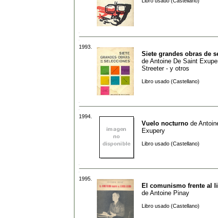
Libro usado (Castellano)
1993.
Siete grandes obras de s
de
Antoine De Saint Exupe
Streeter - y otros
Libro usado (Castellano)
1994.
Vuelo nocturno
de
Antoin
Exupery
Libro usado (Castellano)
1995.
El comunismo frente al l
de
Antoine Pinay
Libro usado (Castellano)