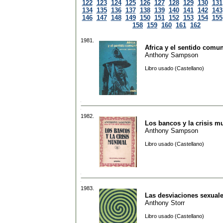
122
123
124
125
126
127
128
129
130
131
134
135
136
137
138
139
140
141
142
143
146
147
148
149
150
151
152
153
154
155
158
159
160
161
162
1981.
Africa y el sentido comu
Anthony Sampson
Libro usado (Castellano)
1982.
Los bancos y la crisis m
Anthony Sampson
Libro usado (Castellano)
1983.
Las desviaciones sexual
Anthony Storr
Libro usado (Castellano)