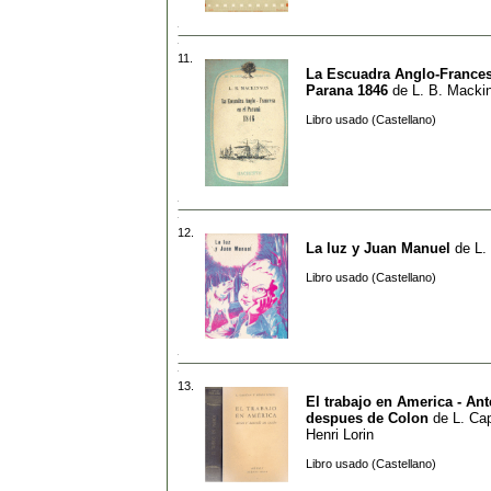
11.
La Escuadra Anglo-Frances
Parana 1846
de
L. B. Macki
Libro usado (Castellano)
12.
La luz y Juan Manuel
de
L.
Libro usado (Castellano)
13.
El trabajo en America - Ant
despues de Colon
de
L. Cap
Henri Lorin
Libro usado (Castellano)