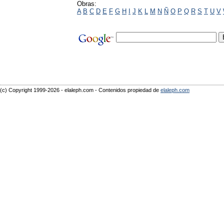
Obras:
A
B
C
D
E
F
G
H
I
J
K
L
M
N
Ñ
O
P
Q
R
S
T
U
V
(c) Copyright 1999-2026 - elaleph.com - Contenidos propiedad de
elaleph.com