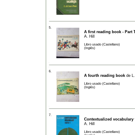
5.
A first reading book - Part
A. Hill
Libro usado (Castellano)
(Inglés)
6.
A fourth reading book
de
L.
Libro usado (Castellano)
(Inglés)
7.
Contextualized vocabulary 
A. Hill
Libro usado (Castellano)