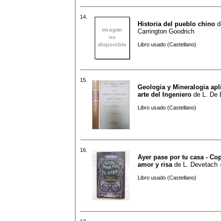
14.
Historia del pueblo chino
d
Carrington Goodrich
Libro usado (Castellano)
15.
Geologia y Mineralogia apl
arte del Ingeniero
de
L. De
Libro usado (Castellano)
16.
Ayer pase por tu casa - Co
amor y risa
de
L. Devetach 
Libro usado (Castellano)