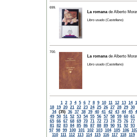
699.
La romana
de
Alberto Mora
Libro usado (Castellano)
700.
La romana
de
Alberto Mora
Libro usado (Castellano)
1
2
3
4
5
6
7
8
9
10
11
12
13
14
18
19
20
21
22
23
24
25
26
27
28
29
30
34
(35)
36
37
38
39
40
41
42
43
44
45
49
50
51
52
53
54
55
56
57
58
59
60
61
65
66
67
68
69
70
71
72
73
74
75
76
77
81
82
83
84
85
86
87
88
89
90
91
92
93
97
98
99
100
101
102
103
104
105
106
10
110
111
112
113
114
115
116
117
118
119