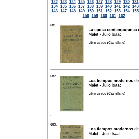
122
123
124
125
126
127
128
129
130
131
134
135
136
137
138
139
140
141
142
143
146
147
148
149
150
151
152
153
154
155
158
159
160
161
162
681.
La epoca contemporanea
Malet - Julio Isaac
Libro usado (Castellano)
682.
Los tiempos modernos
d
Malet - Julio Isaac
Libro usado (Castellano)
683.
Los tiempos modernos
d
Malet - Julio Isaac