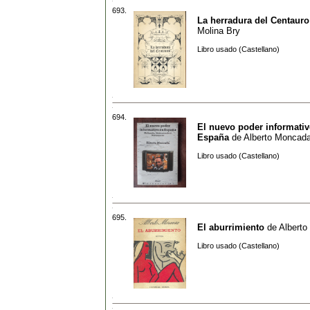
693.
La herradura del Centauro
Molina Bry
Libro usado (Castellano)
694.
El nuevo poder informativ
España
de
Alberto Moncad
Libro usado (Castellano)
695.
El aburrimiento
de
Alberto
Libro usado (Castellano)