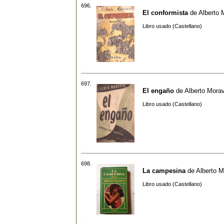
696.
El conformista
de
Alberto 
Libro usado (Castellano)
697.
El engaño
de
Alberto Morav
Libro usado (Castellano)
698.
La campesina
de
Alberto M
Libro usado (Castellano)