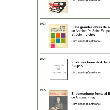
Libro usado (Castellano)
1993.
Siete grandes obras de s
de
Antoine De Saint Exupe
Streeter - y otros
Libro usado (Castellano)
1994.
Vuelo nocturno
de
Antoin
Exupery
Libro usado (Castellano)
1995.
El comunismo frente al l
de
Antoine Pinay
Libro usado (Castellano)