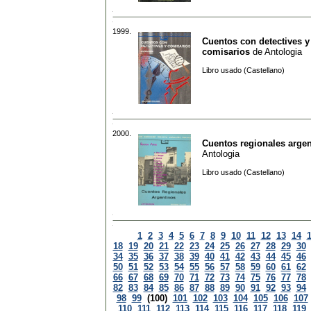
1999.
Cuentos con detectives y
comisarios
de
Antologia
Libro usado (Castellano)
2000.
Cuentos regionales arge
Antologia
Libro usado (Castellano)
1
2
3
4
5
6
7
8
9
10
11
12
13
14
18
19
20
21
22
23
24
25
26
27
28
29
30
34
35
36
37
38
39
40
41
42
43
44
45
46
50
51
52
53
54
55
56
57
58
59
60
61
62
66
67
68
69
70
71
72
73
74
75
76
77
78
82
83
84
85
86
87
88
89
90
91
92
93
94
98
99
(100)
101
102
103
104
105
106
107
110
111
112
113
114
115
116
117
118
119