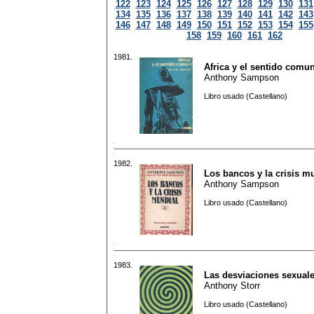
122
123
124
125
126
127
128
129
130
131
134
135
136
137
138
139
140
141
142
143
146
147
148
149
150
151
152
153
154
155
158
159
160
161
162
1981.
Africa y el sentido comu
Anthony Sampson
Libro usado (Castellano)
1982.
Los bancos y la crisis m
Anthony Sampson
Libro usado (Castellano)
1983.
Las desviaciones sexual
Anthony Storr
Libro usado (Castellano)