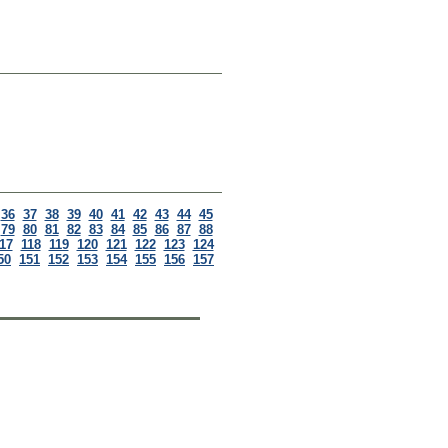
36
37
38
39
40
41
42
43
44
45
79
80
81
82
83
84
85
86
87
88
17
118
119
120
121
122
123
124
50
151
152
153
154
155
156
157