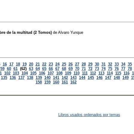
re de la multitud (2 Tomos)
de
Alvaro Yunque
5
16
17
18
19
20
21
22
23
24
25
26
27
28
29
30
31
32
33
34
35
59
60
61
(62)
63
64
65
66
67
68
69
70
71
72
73
74
75
76
77
78
1
102
103
104
105
106
107
108
109
110
111
112
113
114
115
116
1
135
136
137
138
139
140
141
142
143
144
145
146
147
148
149
1
158
159
160
161
162
Libros usados ordenados por temas