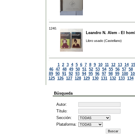
1240.
Leandro N. Alem - El homb
Libro usado (Castellano)
1
2
3
4
5
6
7
8
9
10
11
12
13
14
1
46
47
48
49
50
51
52
53
54
55
56
57
58
89
90
91
92
93
94
95
96
97
98
99
100
10
125
126
127
128
129
130
131
132
133
134
Búsqueda
Autor:
Título:
Sección:
Plataforma: