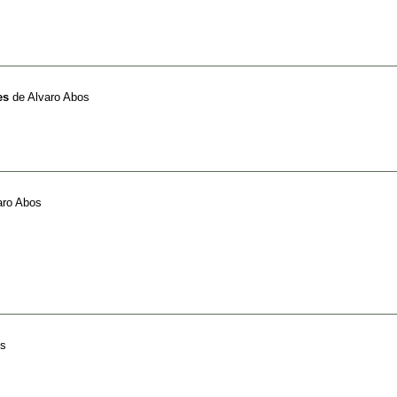
es
de
Alvaro Abos
aro Abos
os