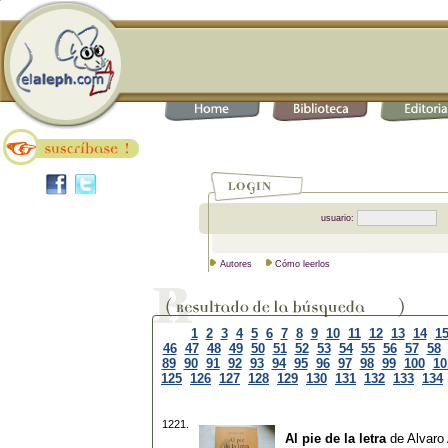
usuario:
Autores
Cómo leerlos
1
2
3
4
5
6
7
8
9
10
11
12
13
14
1
46
47
48
49
50
51
52
53
54
55
56
57
58
89
90
91
92
93
94
95
96
97
98
99
100
10
125
126
127
128
129
130
131
132
133
134
1221.
Al pie de la letra
de
Alvaro