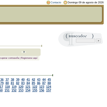
Contacto
Domingo 09 de agosto de 2026
cuperar contraseña
|
Registrarse aquí
36
37
38
39
40
41
42
43
44
45
79
80
81
82
83
84
85
86
87
88
17
118
119
120
121
122
123
124
50
151
152
153
154
155
156
157