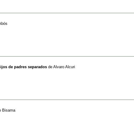
Abós
 hijos de padres separados
de
Alvaro Alcuri
o Bisama