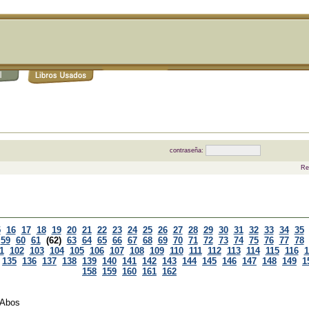
contraseña:
Re
5
16
17
18
19
20
21
22
23
24
25
26
27
28
29
30
31
32
33
34
35
59
60
61
(62)
63
64
65
66
67
68
69
70
71
72
73
74
75
76
77
78
1
102
103
104
105
106
107
108
109
110
111
112
113
114
115
116
1
135
136
137
138
139
140
141
142
143
144
145
146
147
148
149
1
158
159
160
161
162
 Abos