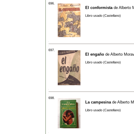
696.
El conformista
de
Alberto 
Libro usado (Castellano)
697.
El engaño
de
Alberto Morav
Libro usado (Castellano)
698.
La campesina
de
Alberto M
Libro usado (Castellano)