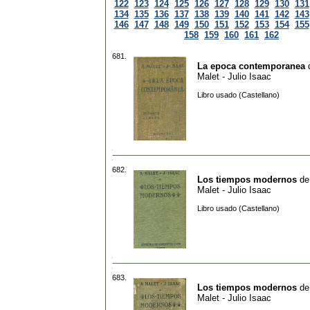
122
123
124
125
126
127
128
129
130
131
134
135
136
137
138
139
140
141
142
143
146
147
148
149
150
151
152
153
154
155
158
159
160
161
162
681.
La epoca contemporanea
Malet - Julio Isaac
Libro usado (Castellano)
682.
Los tiempos modernos
d
Malet - Julio Isaac
Libro usado (Castellano)
683.
Los tiempos modernos
d
Malet - Julio Isaac