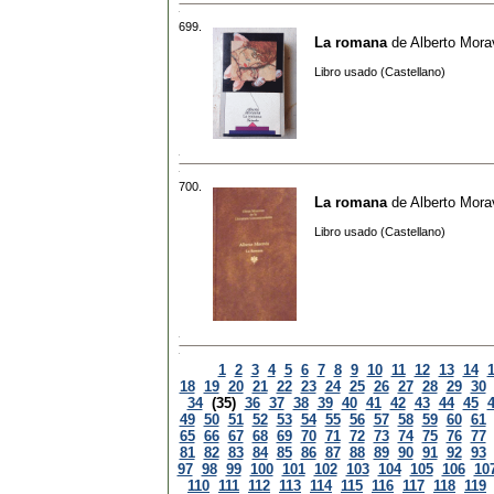
699.
La romana
de
Alberto Mora
Libro usado (Castellano)
700.
La romana
de
Alberto Mora
Libro usado (Castellano)
1
2
3
4
5
6
7
8
9
10
11
12
13
14
18
19
20
21
22
23
24
25
26
27
28
29
30
34
(35)
36
37
38
39
40
41
42
43
44
45
49
50
51
52
53
54
55
56
57
58
59
60
61
65
66
67
68
69
70
71
72
73
74
75
76
77
81
82
83
84
85
86
87
88
89
90
91
92
93
97
98
99
100
101
102
103
104
105
106
10
110
111
112
113
114
115
116
117
118
119