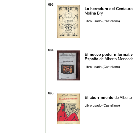
693.
La herradura del Centauro
Molina Bry
Libro usado (Castellano)
694.
El nuevo poder informativ
España
de
Alberto Moncad
Libro usado (Castellano)
695.
El aburrimiento
de
Alberto
Libro usado (Castellano)