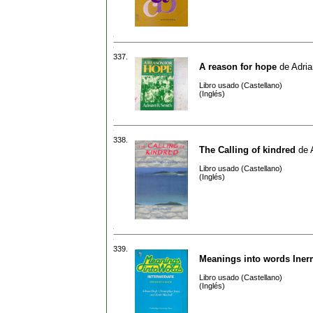
337.
A reason for hope
de
Adria
Libro usado (Castellano)
(Inglés)
338.
The Calling of kindred
de
Libro usado (Castellano)
(Inglés)
339.
Meanings into words Inerm
Libro usado (Castellano)
(Inglés)