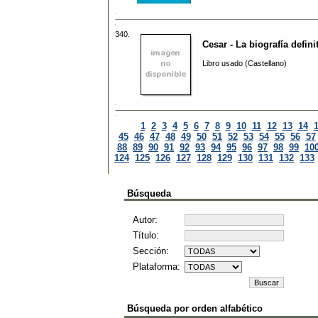
340.
Cesar - La biografía defini
Libro usado (Castellano)
1
2
3
4
5
6
7
8
9
10
11
12
13
14
45
46
47
48
49
50
51
52
53
54
55
56
57
88
89
90
91
92
93
94
95
96
97
98
99
10
124
125
126
127
128
129
130
131
132
133
Búsqueda
Autor:
Título:
Sección:
Plataforma:
Búsqueda por orden alfabético