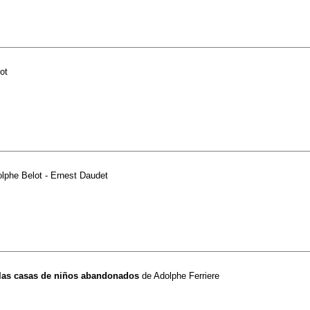
ot
lphe Belot - Ernest Daudet
 las casas de niños abandonados
de
Adolphe Ferriere