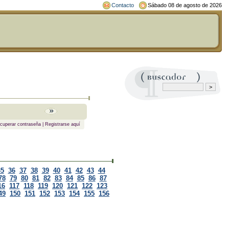
Contacto
Sábado 08 de agosto de 2026
cuperar contraseña
|
Registrarse aquí
35
36
37
38
39
40
41
42
43
44
78
79
80
81
82
83
84
85
86
87
16
117
118
119
120
121
122
123
49
150
151
152
153
154
155
156