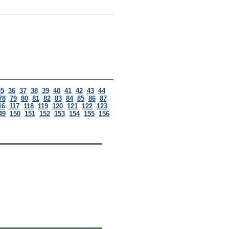
35
36
37
38
39
40
41
42
43
44
78
79
80
81
82
83
84
85
86
87
16
117
118
119
120
121
122
123
49
150
151
152
153
154
155
156