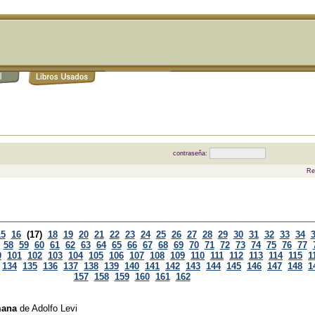
contraseña:
Re
15
16
(17)
18
19
20
21
22
23
24
25
26
27
28
29
30
31
32
33
34
58
59
60
61
62
63
64
65
66
67
68
69
70
71
72
73
74
75
76
77
0
101
102
103
104
105
106
107
108
109
110
111
112
113
114
115
1
134
135
136
137
138
139
140
141
142
143
144
145
146
147
148
1
157
158
159
160
161
162
mana
de
Adolfo Levi