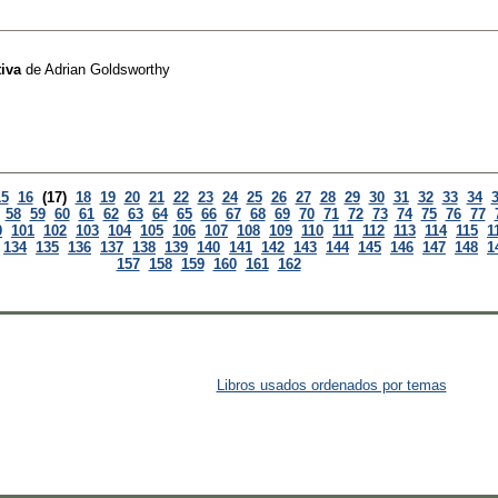
tiva
de
Adrian Goldsworthy
15
16
(17)
18
19
20
21
22
23
24
25
26
27
28
29
30
31
32
33
34
58
59
60
61
62
63
64
65
66
67
68
69
70
71
72
73
74
75
76
77
0
101
102
103
104
105
106
107
108
109
110
111
112
113
114
115
1
134
135
136
137
138
139
140
141
142
143
144
145
146
147
148
1
157
158
159
160
161
162
Libros usados ordenados por temas