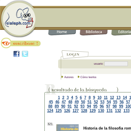
usuario:
Autores
Cómo leerlos
1
2
3
4
5
6
7
8
9
10
11
12
13
14
45
46
47
48
49
50
51
52
53
54
55
56
57
88
89
90
91
92
93
94
95
96
97
98
99
10
124
125
126
127
128
129
130
131
132
133
321.
Historia de la filosofia ro