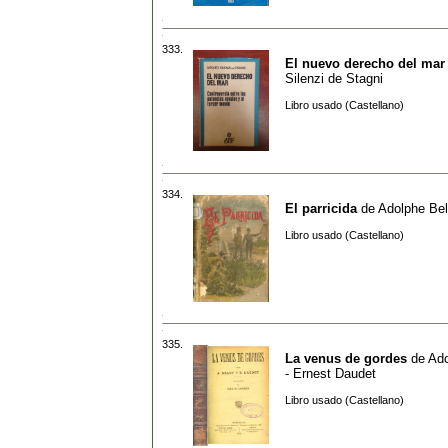
333.
El nuevo derecho del mar
Silenzi de Stagni
Libro usado (Castellano)
334.
El parricida
de
Adolphe Bel
Libro usado (Castellano)
335.
La venus de gordes
de
Ado
- Ernest Daudet
Libro usado (Castellano)