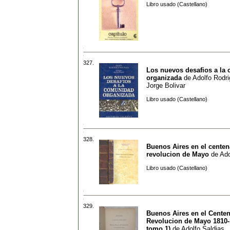
Libro usado (Castellano)
327.
Los nuevos desafios a la
organizada
de
Adolfo Rodr
Jorge Bolivar
Libro usado (Castellano)
328.
Buenos Aires en el centen
revolucion de Mayo
de
Ado
Libro usado (Castellano)
329.
Buenos Aires en el Centen
Revolucion de Mayo 1810-
tomo 1)
de
Adolfo Saldias