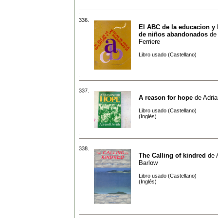
336.
El ABC de la educacion y 
de niños abandonados
de
Ferriere
Libro usado (Castellano)
337.
A reason for hope
de
Adria
Libro usado (Castellano)
(Inglés)
338.
The Calling of kindred
de
Barlow
Libro usado (Castellano)
(Inglés)