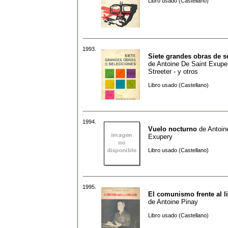
Libro usado (Castellano)
1993.
Siete grandes obras de s
de
Antoine De Saint Exupe
Streeter - y otros
Libro usado (Castellano)
1994.
Vuelo nocturno
de
Antoin
Exupery
Libro usado (Castellano)
1995.
El comunismo frente al l
de
Antoine Pinay
Libro usado (Castellano)