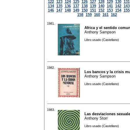
122
123
124
125
126
127
128
129
130
131
134
135
136
137
138
139
140
141
142
143
146
147
148
149
150
151
152
153
154
155
158
159
160
161
162
1981.
Africa y el sentido comu
Anthony Sampson
Libro usado (Castellano)
1982.
Los bancos y la crisis m
Anthony Sampson
Libro usado (Castellano)
1983.
Las desviaciones sexual
Anthony Storr
Libro usado (Castellano)