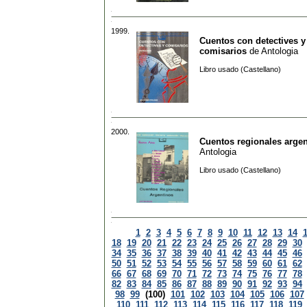
1999.
Cuentos con detectives y
comisarios
de
Antologia
Libro usado (Castellano)
2000.
Cuentos regionales arge
Antologia
Libro usado (Castellano)
1
2
3
4
5
6
7
8
9
10
11
12
13
14
18
19
20
21
22
23
24
25
26
27
28
29
30
34
35
36
37
38
39
40
41
42
43
44
45
46
50
51
52
53
54
55
56
57
58
59
60
61
62
66
67
68
69
70
71
72
73
74
75
76
77
78
82
83
84
85
86
87
88
89
90
91
92
93
94
98
99
(100)
101
102
103
104
105
106
107
110
111
112
113
114
115
116
117
118
119