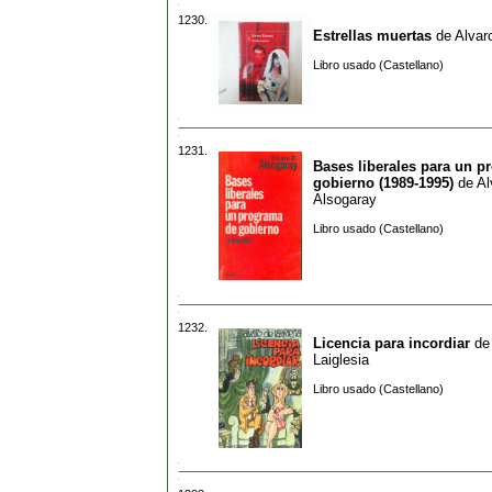
1230.
Estrellas muertas
de
Alvar
Libro usado (Castellano)
1231.
Bases liberales para un p
gobierno (1989-1995)
de
Al
Alsogaray
Libro usado (Castellano)
1232.
Licencia para incordiar
d
Laiglesia
Libro usado (Castellano)