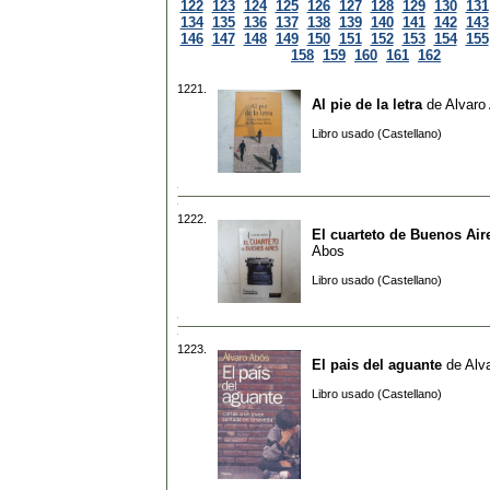
122
123
124
125
126
127
128
129
130
131
134
135
136
137
138
139
140
141
142
143
146
147
148
149
150
151
152
153
154
155
158
159
160
161
162
1221.
Al pie de la letra
de
Alvaro
Libro usado (Castellano)
1222.
El cuarteto de Buenos Air
Abos
Libro usado (Castellano)
1223.
El pais del aguante
de
Alv
Libro usado (Castellano)