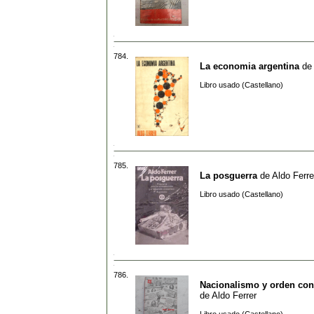
784.
La economia argentina
de
Libro usado (Castellano)
785.
La posguerra
de
Aldo Ferre
Libro usado (Castellano)
786.
Nacionalismo y orden cons
de
Aldo Ferrer