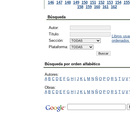
146
147
148
149
150
151
152
153
154
155
158
159
160
161
162
Búsqueda
Autor:
Título:
Libros usa
Sección:
ordenados
Plataforma:
Búsqueda por orden alfabético
Autores:
A
B
C
D
E
F
G
H
I
J
K
L
M
N
Ñ
O
P
Q
R
S
T
U
V
Obras:
A
B
C
D
E
F
G
H
I
J
K
L
M
N
Ñ
O
P
Q
R
S
T
U
V