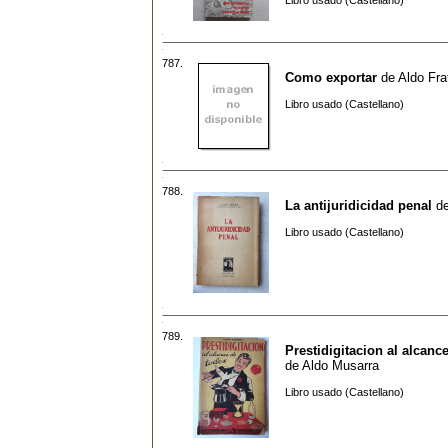
Libro usado (Castellano)
787.
Como exportar
de
Aldo Fra
Libro usado (Castellano)
788.
La antijuridicidad penal
d
Libro usado (Castellano)
789.
Prestidigitacion al alcanc
de
Aldo Musarra
Libro usado (Castellano)