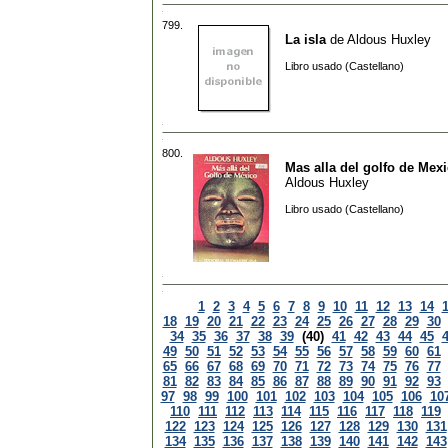
799.
La isla
de
Aldous Huxley
Libro usado (Castellano)
800.
Mas alla del golfo de Mex
Aldous Huxley
Libro usado (Castellano)
1
2
3
4
5
6
7
8
9
10
11
12
13
14
18
19
20
21
22
23
24
25
26
27
28
29
30
34
35
36
37
38
39
(40)
41
42
43
44
45
49
50
51
52
53
54
55
56
57
58
59
60
61
65
66
67
68
69
70
71
72
73
74
75
76
77
81
82
83
84
85
86
87
88
89
90
91
92
93
97
98
99
100
101
102
103
104
105
106
10
110
111
112
113
114
115
116
117
118
119
122
123
124
125
126
127
128
129
130
131
134
135
136
137
138
139
140
141
142
143