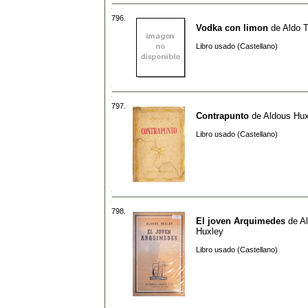
796.
Vodka con limon
de
Aldo T
Libro usado (Castellano)
797.
Contrapunto
de
Aldous Hux
Libro usado (Castellano)
798.
El joven Arquimedes
de
A
Huxley
Libro usado (Castellano)