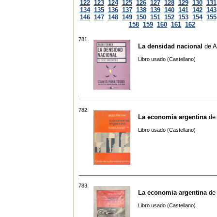
122
123
124
125
126
127
128
129
130
131
134
135
136
137
138
139
140
141
142
143
146
147
148
149
150
151
152
153
154
155
158
159
160
161
162
781.
La densidad nacional
de
A
Libro usado (Castellano)
782.
La economia argentina
de
Libro usado (Castellano)
783.
La economia argentina
de
Libro usado (Castellano)