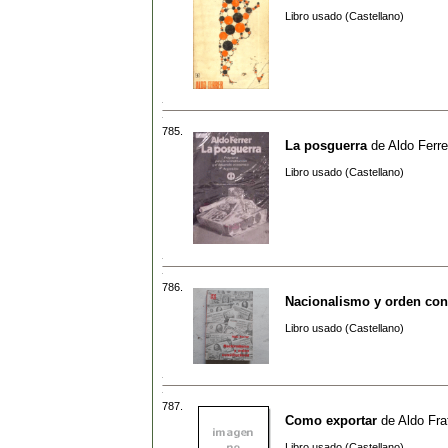
Libro usado (Castellano)
785.
La posguerra
de
Aldo Ferre
Libro usado (Castellano)
786.
Nacionalismo y orden cons
Libro usado (Castellano)
787.
Como exportar
de
Aldo Fra
Libro usado (Castellano)