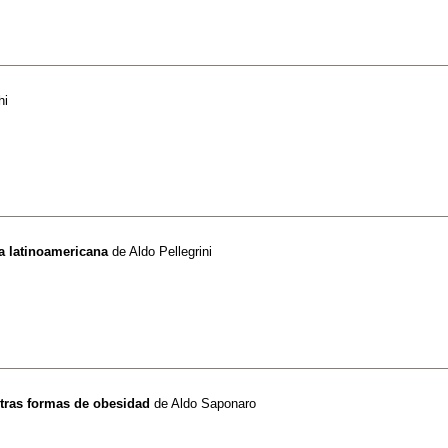
hi
va latinoamericana
de
Aldo Pellegrini
otras formas de obesidad
de
Aldo Saponaro