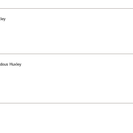
ley
ldous Huxley