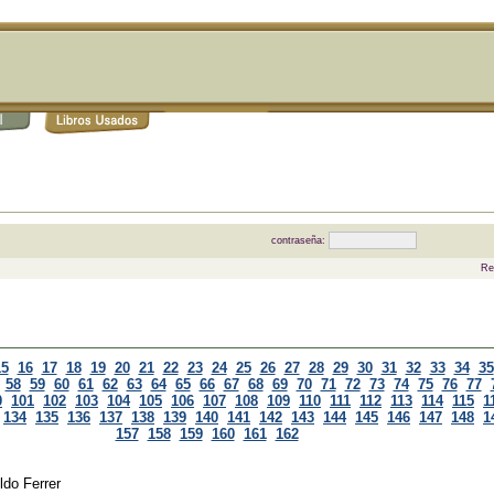
contraseña:
Re
15
16
17
18
19
20
21
22
23
24
25
26
27
28
29
30
31
32
33
34
35
58
59
60
61
62
63
64
65
66
67
68
69
70
71
72
73
74
75
76
77
0
101
102
103
104
105
106
107
108
109
110
111
112
113
114
115
1
134
135
136
137
138
139
140
141
142
143
144
145
146
147
148
1
157
158
159
160
161
162
ldo Ferrer