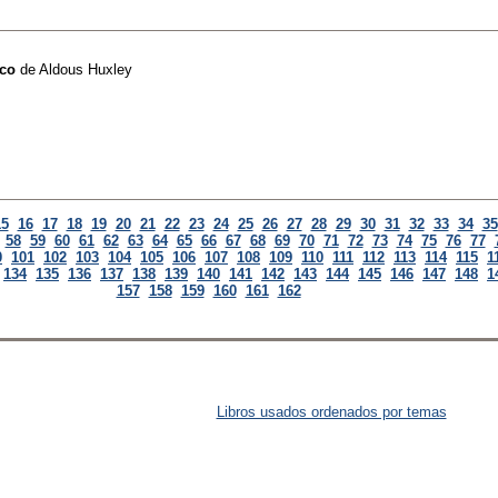
ico
de
Aldous Huxley
15
16
17
18
19
20
21
22
23
24
25
26
27
28
29
30
31
32
33
34
35
58
59
60
61
62
63
64
65
66
67
68
69
70
71
72
73
74
75
76
77
0
101
102
103
104
105
106
107
108
109
110
111
112
113
114
115
1
134
135
136
137
138
139
140
141
142
143
144
145
146
147
148
1
157
158
159
160
161
162
Libros usados ordenados por temas