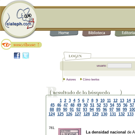
usuario:
Autores
Cómo leerlos
1
2
3
4
5
6
7
8
9
10
11
12
13
14
45
46
47
48
49
50
51
52
53
54
55
56
57
88
89
90
91
92
93
94
95
96
97
98
99
10
124
125
126
127
128
129
130
131
132
133
781.
La densidad nacional
de
A