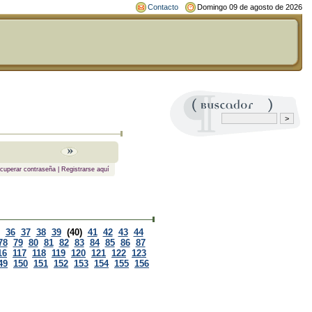
Contacto
Domingo 09 de agosto de 2026
cuperar contraseña
|
Registrarse aquí
36
37
38
39
(40)
41
42
43
44
78
79
80
81
82
83
84
85
86
87
16
117
118
119
120
121
122
123
49
150
151
152
153
154
155
156