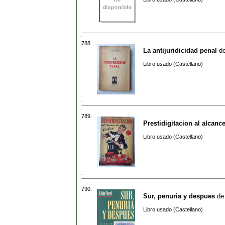
788.
La antijuridicidad penal
d
Libro usado (Castellano)
789.
Prestidigitacion al alcanc
Libro usado (Castellano)
790.
Sur, penuria y despues
d
Libro usado (Castellano)