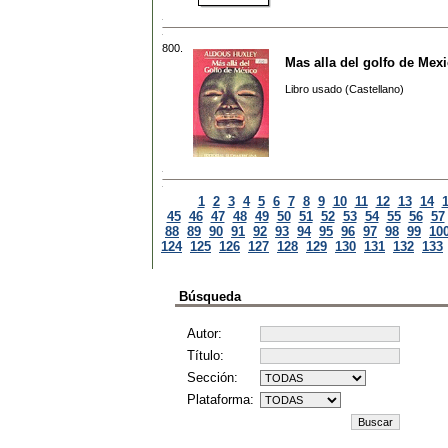
800.
Mas alla del golfo de Mex
Libro usado (Castellano)
1
2
3
4
5
6
7
8
9
10
11
12
13
14
45
46
47
48
49
50
51
52
53
54
55
56
57
88
89
90
91
92
93
94
95
96
97
98
99
10
124
125
126
127
128
129
130
131
132
133
Búsqueda
Autor:
Título:
Sección:
Plataforma: