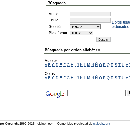
Búsqueda
Autor:
Título:
Libros usa
Sección:
ordenados
Plataforma:
Búsqueda por orden alfabético
Autores:
A
B
C
D
E
F
G
H
I
J
K
L
M
N
Ñ
O
P
Q
R
S
T
U
V
Obras:
A
B
C
D
E
F
G
H
I
J
K
L
M
N
Ñ
O
P
Q
R
S
T
U
V
(c) Copyright 1999-2026 - elaleph.com - Contenidos propiedad de
elaleph.com