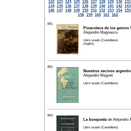
122
123
124
125
126
127
128
129
130
131
134
135
136
137
138
139
140
141
142
143
146
147
148
149
150
151
152
153
154
155
158
159
160
161
162
881.
Pinacoteca de los genios 
Alejandro Magnasco
Libro usado (Castellano)
(Inglés)
882.
Nuestros vecinos argenti
Alejandro Magnet
Libro usado (Castellano)
883.
La busqueda
de
Alejandro
Libro usado (Castellano)