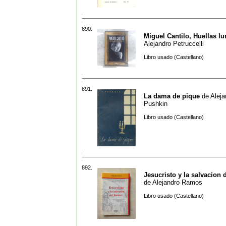
890.
Miguel Cantilo, Huellas l
Alejandro Petruccelli
Libro usado (Castellano)
891.
La dama de pique
de
Aleja
Pushkin
Libro usado (Castellano)
892.
Jesucristo y la salvacion
de
Alejandro Ramos
Libro usado (Castellano)