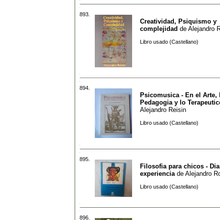
893.
Creatividad, Psiquismo y
complejidad
de
Alejandro R
Libro usado (Castellano)
894.
Psicomusica - En el Arte, 
Pedagogia y lo Terapeutic
Alejandro Reisin
Libro usado (Castellano)
895.
Filosofia para chicos - Di
experiencia
de
Alejandro R
Libro usado (Castellano)
896.