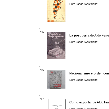
Libro usado (Castellano)
785.
La posguerra
de
Aldo Ferre
Libro usado (Castellano)
786.
Nacionalismo y orden cons
Libro usado (Castellano)
787.
Como exportar
de
Aldo Fra
Libro usado (Castellano)