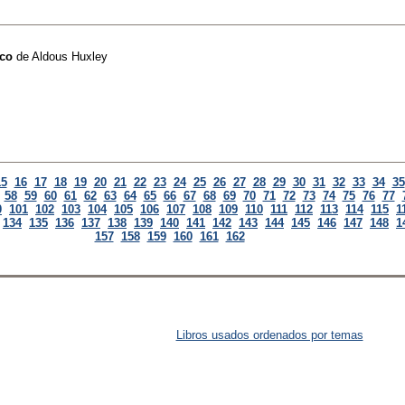
ico
de
Aldous Huxley
15
16
17
18
19
20
21
22
23
24
25
26
27
28
29
30
31
32
33
34
35
58
59
60
61
62
63
64
65
66
67
68
69
70
71
72
73
74
75
76
77
0
101
102
103
104
105
106
107
108
109
110
111
112
113
114
115
1
134
135
136
137
138
139
140
141
142
143
144
145
146
147
148
1
157
158
159
160
161
162
Libros usados ordenados por temas