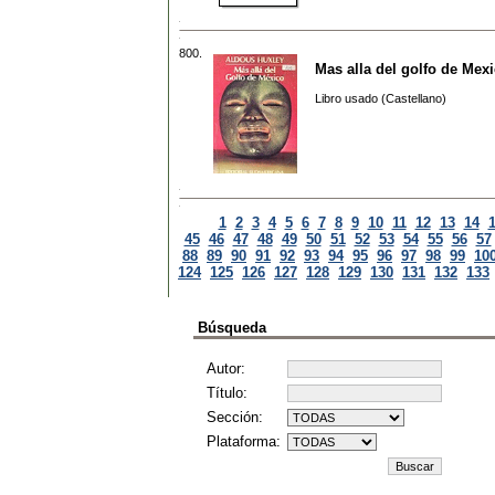
800.
Mas alla del golfo de Mex
Libro usado (Castellano)
1
2
3
4
5
6
7
8
9
10
11
12
13
14
45
46
47
48
49
50
51
52
53
54
55
56
57
88
89
90
91
92
93
94
95
96
97
98
99
10
124
125
126
127
128
129
130
131
132
133
Búsqueda
Autor:
Título:
Sección:
Plataforma: