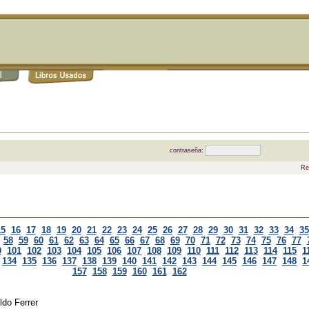
contraseña:
Re
15
16
17
18
19
20
21
22
23
24
25
26
27
28
29
30
31
32
33
34
35
58
59
60
61
62
63
64
65
66
67
68
69
70
71
72
73
74
75
76
77
0
101
102
103
104
105
106
107
108
109
110
111
112
113
114
115
1
134
135
136
137
138
139
140
141
142
143
144
145
146
147
148
1
157
158
159
160
161
162
ldo Ferrer