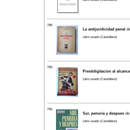
788.
La antijuridicidad penal
d
Libro usado (Castellano)
789.
Prestidigitacion al alcanc
Libro usado (Castellano)
790.
Sur, penuria y despues
d
Libro usado (Castellano)