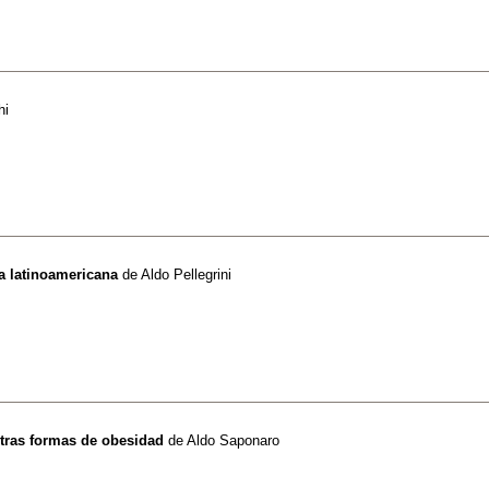
hi
va latinoamericana
de
Aldo Pellegrini
otras formas de obesidad
de
Aldo Saponaro