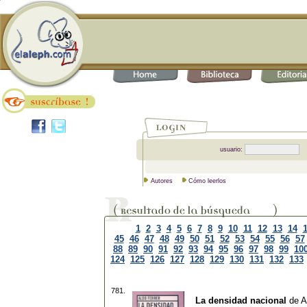
usuario:
Autores
Cómo leerlos
1
2
3
4
5
6
7
8
9
10
11
12
13
14
45
46
47
48
49
50
51
52
53
54
55
56
57
88
89
90
91
92
93
94
95
96
97
98
99
10
124
125
126
127
128
129
130
131
132
133
781.
La densidad nacional
de
A