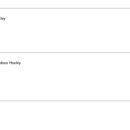
ley
ldous Huxley