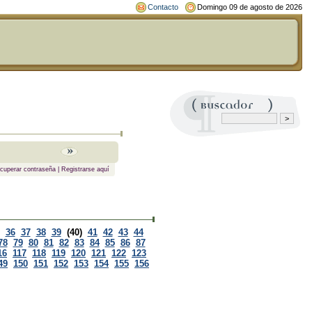
Contacto
Domingo 09 de agosto de 2026
cuperar contraseña
|
Registrarse aquí
36
37
38
39
(40)
41
42
43
44
78
79
80
81
82
83
84
85
86
87
16
117
118
119
120
121
122
123
49
150
151
152
153
154
155
156