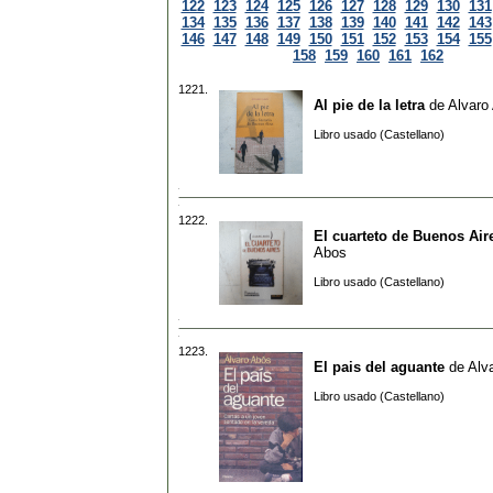
122
123
124
125
126
127
128
129
130
131
134
135
136
137
138
139
140
141
142
143
146
147
148
149
150
151
152
153
154
155
158
159
160
161
162
1221.
Al pie de la letra
de
Alvaro
Libro usado (Castellano)
1222.
El cuarteto de Buenos Air
Abos
Libro usado (Castellano)
1223.
El pais del aguante
de
Alv
Libro usado (Castellano)