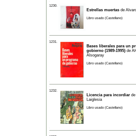
1230.
Estrellas muertas
de
Alvar
Libro usado (Castellano)
1231.
Bases liberales para un p
gobierno (1989-1995)
de
Al
Alsogaray
Libro usado (Castellano)
1232.
Licencia para incordiar
d
Laiglesia
Libro usado (Castellano)