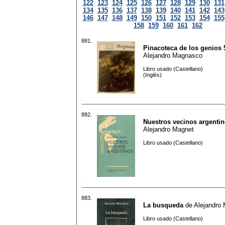
122
123
124
125
126
127
128
129
130
131
134
135
136
137
138
139
140
141
142
143
146
147
148
149
150
151
152
153
154
155
158
159
160
161
162
881.
Pinacoteca de los genios 
Alejandro Magnasco
Libro usado (Castellano)
(Inglés)
882.
Nuestros vecinos argenti
Alejandro Magnet
Libro usado (Castellano)
883.
La busqueda
de
Alejandro
Libro usado (Castellano)