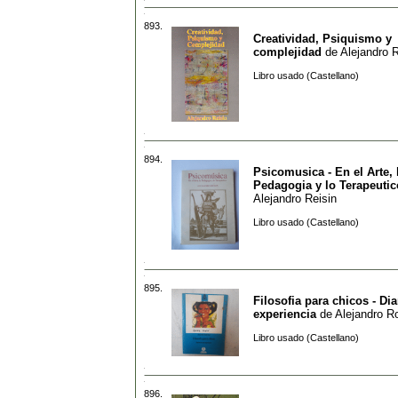
893.
Creatividad, Psiquismo y
complejidad
de
Alejandro R
Libro usado (Castellano)
894.
Psicomusica - En el Arte, 
Pedagogia y lo Terapeutic
Alejandro Reisin
Libro usado (Castellano)
895.
Filosofia para chicos - Di
experiencia
de
Alejandro R
Libro usado (Castellano)
896.