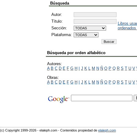
Búsqueda
Autor:
Título:
Libros usa
Sección:
ordenados
Plataforma:
Búsqueda por orden alfabético
Autores:
A
B
C
D
E
F
G
H
I
J
K
L
M
N
Ñ
O
P
Q
R
S
T
U
V
Obras:
A
B
C
D
E
F
G
H
I
J
K
L
M
N
Ñ
O
P
Q
R
S
T
U
V
(c) Copyright 1999-2026 - elaleph.com - Contenidos propiedad de
elaleph.com