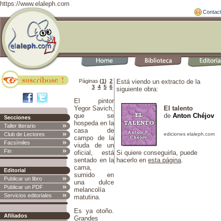
https://www.elaleph.com
Contac
Páginas
(
1
)
2
Está viendo un extracto de la
3
4
5
6
siguiente obra:
El pintor
Yegor Savich,
El talento
que se
de
Anton Chéjov
Secciones
hospeda en la
Taller literario
casa de
Club de Lectores
campo de la
Facsímiles
viuda de un
Fin
oficial, está
Si quiere conseguirla, puede
sentado en la
hacerlo en
esta página
.
cama,
Editorial
sumido en
Publicar un libro
una dulce
Publicar un PDF
melancolía
Servicios editoriales
matutina.
Es ya otoño.
Afiliados
Grandes