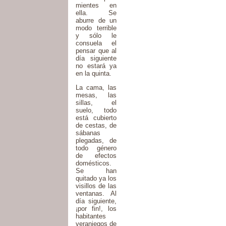
mientes en
ella. Se
aburre de un
modo terrible
y sólo le
consuela el
pensar que al
día siguiente
no estará ya
en la quinta.
La cama, las
mesas, las
sillas, el
suelo, todo
está cubierto
de cestas, de
sábanas
plegadas, de
todo género
de efectos
domésticos.
Se han
quitado ya los
visillos de las
ventanas. Al
día siguiente,
¡por fin!, los
habitantes
veraniegos de