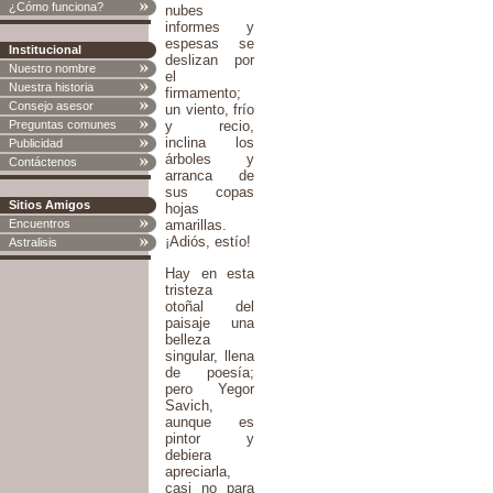
¿Cómo funciona?
nubes
informes y
espesas se
Institucional
deslizan por
Nuestro nombre
el
Nuestra historia
firmamento;
Consejo asesor
un viento, frío
Preguntas comunes
y recio,
inclina los
Publicidad
árboles y
Contáctenos
arranca de
sus copas
Sitios Amigos
hojas
Encuentros
amarillas.
¡Adiós, estío!
Astralisis
Hay en esta
tristeza
otoñal del
paisaje una
belleza
singular, llena
de poesía;
pero Yegor
Savich,
aunque es
pintor y
debiera
apreciarla,
casi no para