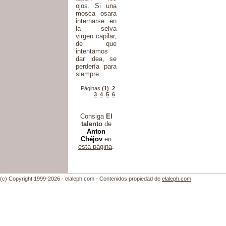
ojos. Si una
mosca osara
internarse en
la selva
virgen capilar,
de que
intentamos
dar idea, se
perdería para
siempre.
Páginas
(
1
)
2
3
4
5
6
Consiga
El
talento
de
Anton
Chéjov
en
esta página
.
(c) Copyright 1999-2026 - elaleph.com - Contenidos propiedad de
elaleph.com