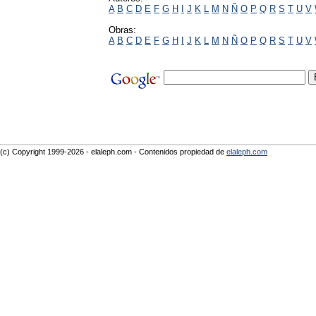
A
B
C
D
E
F
G
H
I
J
K
L
M
N
Ñ
O
P
Q
R
S
T
U
V
Obras:
A
B
C
D
E
F
G
H
I
J
K
L
M
N
Ñ
O
P
Q
R
S
T
U
V
(c) Copyright 1999-2026 - elaleph.com - Contenidos propiedad de
elaleph.com