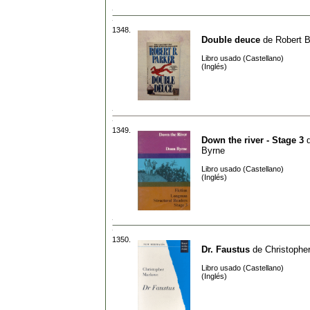
1348.
Double deuce
de
Robert B
Libro usado (Castellano)
(Inglés)
1349.
Down the river - Stage 3
Byrne
Libro usado (Castellano)
(Inglés)
1350.
Dr. Faustus
de
Christophe
Libro usado (Castellano)
(Inglés)