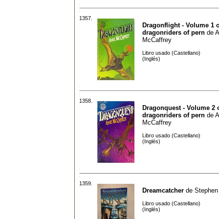
1357.
Dragonflight - Volume 1 o
dragonriders of pern
de
A
McCaffrey
Libro usado (Castellano)
(Inglés)
1358.
Dragonquest - Volume 2 o
dragonriders of pern
de
A
McCaffrey
Libro usado (Castellano)
(Inglés)
1359.
Dreamcatcher
de
Stephen
Libro usado (Castellano)
(Inglés)