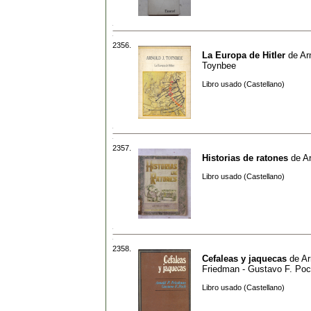
2356.
La Europa de Hitler
de
Ar
Toynbee
Libro usado (Castellano)
2357.
Historias de ratones
de
Ar
Libro usado (Castellano)
2358.
Cefaleas y jaquecas
de
Ar
Friedman - Gustavo F. Po
Libro usado (Castellano)