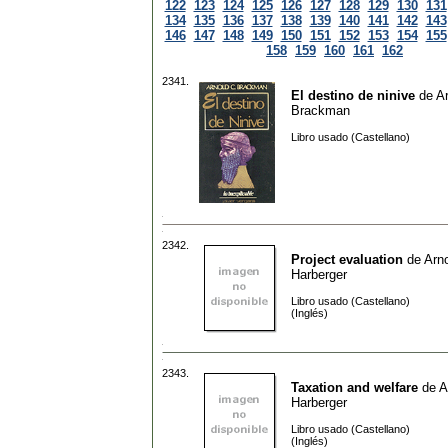
122
123
124
125
126
127
128
129
130
131
134
135
136
137
138
139
140
141
142
143
146
147
148
149
150
151
152
153
154
155
158
159
160
161
162
2341.
El destino de ninive
de
Ar
Brackman
Libro usado (Castellano)
2342.
Project evaluation
de
Arno
Harberger
Libro usado (Castellano)
(Inglés)
2343.
Taxation and welfare
de
A
Harberger
Libro usado (Castellano)
(Inglés)