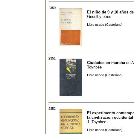
2350.
El niño de 9 y 10 años
d
Gesell y otros
Libro usado (Castellano)
2351.
Ciudades en marcha
de
A
Toynbee
Libro usado (Castellano)
2352.
El experimento contemp
la civilizacion occidental
J. Toynbee
Libro usado (Castellano)