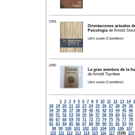
2359.
Orientaciones actuales de
Psicologia
de
Arnold Stoc
Libro usado (Castellano)
2360.
La gran aventura de la 
de
Arnold Toynbee
Libro usado (Castellano)
1
2
3
4
5
6
7
8
9
10
11
12
13
14
18
19
20
21
22
23
24
25
26
27
28
29
30
34
35
36
37
38
39
40
41
42
43
44
45
46
50
51
52
53
54
55
56
57
58
59
60
61
62
66
67
68
69
70
71
72
73
74
75
76
77
78
82
83
84
85
86
87
88
89
90
91
92
93
94
98
99
100
101
102
103
104
105
106
107
110
111
112
113
114
115
116
117
(118)
119