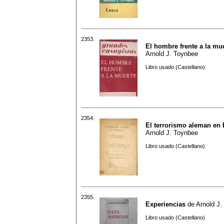
2353.
El hombre frente a la mu
Arnold J. Toynbee
Libro usado (Castellano)
2354.
El terrorismo aleman en 
Arnold J. Toynbee
Libro usado (Castellano)
2355.
Experiencias
de
Arnold J.
Libro usado (Castellano)