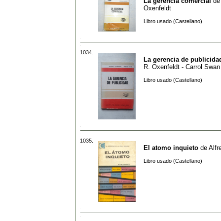
La gerencia comercial
d
Oxenfeldt
Libro usado (Castellano)
1034.
La gerencia de publicida
R. Oxenfeldt - Carrol Swan
Libro usado (Castellano)
1035.
El atomo inquieto
de
Alf
Libro usado (Castellano)