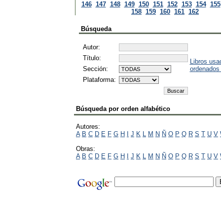
146
147
148
149
150
151
152
153
154
155
158
159
160
161
162
Búsqueda
Autor:
Título:
Libros usa
Sección:
ordenados
Plataforma:
Búsqueda por orden alfabético
Autores:
A
B
C
D
E
F
G
H
I
J
K
L
M
N
Ñ
O
P
Q
R
S
T
U
V
Obras:
A
B
C
D
E
F
G
H
I
J
K
L
M
N
Ñ
O
P
Q
R
S
T
U
V