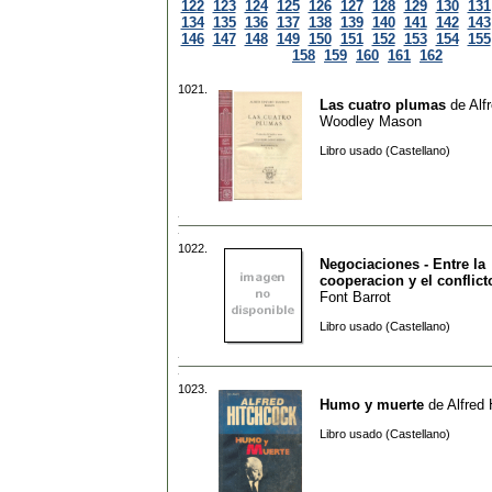
122
123
124
125
126
127
128
129
130
131
134
135
136
137
138
139
140
141
142
143
146
147
148
149
150
151
152
153
154
155
158
159
160
161
162
1021.
Las cuatro plumas
de
Alf
Woodley Mason
Libro usado (Castellano)
1022.
Negociaciones - Entre la
cooperacion y el conflict
Font Barrot
Libro usado (Castellano)
1023.
Humo y muerte
de
Alfred
Libro usado (Castellano)