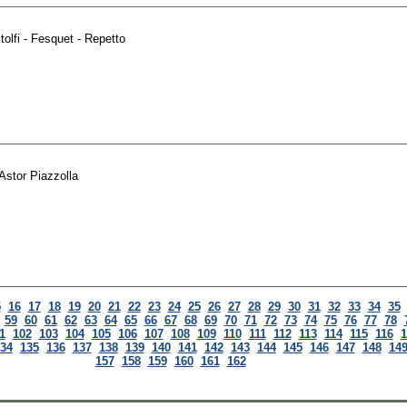
tolfi - Fesquet - Repetto
Astor Piazzolla
5
16
17
18
19
20
21
22
23
24
25
26
27
28
29
30
31
32
33
34
35
59
60
61
62
63
64
65
66
67
68
69
70
71
72
73
74
75
76
77
78
1
102
103
104
105
106
107
108
109
110
111
112
113
114
115
116
1
34
135
136
137
138
139
140
141
142
143
144
145
146
147
148
14
157
158
159
160
161
162