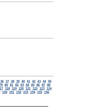
36
37
38
39
40
41
42
43
44
45
79
80
81
82
83
84
85
86
87
88
17
118
119
120
121
122
123
124
9
150
151
152
153
154
155
156