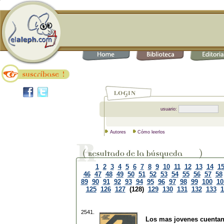
usuario:
Autores
Cómo leerlos
1
2
3
4
5
6
7
8
9
10
11
12
13
14
1
46
47
48
49
50
51
52
53
54
55
56
57
58
89
90
91
92
93
94
95
96
97
98
99
100
10
125
126
127
(128)
129
130
131
132
133
1
2541.
Los mas jovenes cuenta