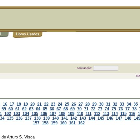
contraseña:
Re
5
16
17
18
19
20
21
22
23
24
25
26
27
28
29
30
31
32
33
34
35
59
60
61
62
63
64
65
66
67
68
69
70
71
72
73
74
75
76
77
78
1
102
103
104
105
106
107
108
109
110
111
112
113
114
115
116
1
34
135
136
137
138
139
140
141
142
143
144
145
146
147
148
14
157
158
159
160
161
162
n
de
Arturo S. Visca