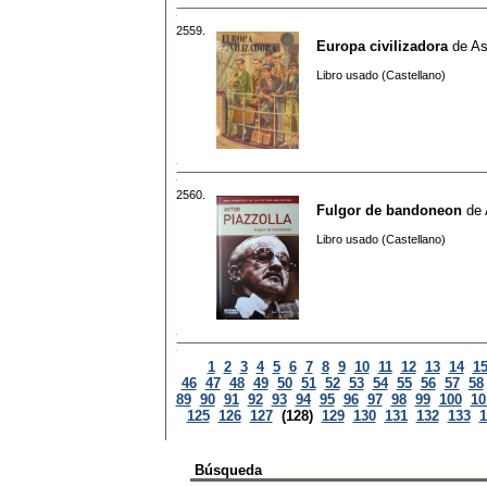
2559.
Europa civilizadora
de
As
Libro usado (Castellano)
2560.
Fulgor de bandoneon
de
Libro usado (Castellano)
1
2
3
4
5
6
7
8
9
10
11
12
13
14
1
46
47
48
49
50
51
52
53
54
55
56
57
58
89
90
91
92
93
94
95
96
97
98
99
100
10
125
126
127
(128)
129
130
131
132
133
1
Búsqueda