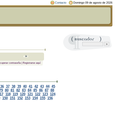
Contacto
Domingo 09 de agosto de 2026
cuperar contraseña
|
Registrarse aquí
36
37
38
39
40
41
42
43
44
45
79
80
81
82
83
84
85
86
87
88
17
118
119
120
121
122
123
124
9
150
151
152
153
154
155
156