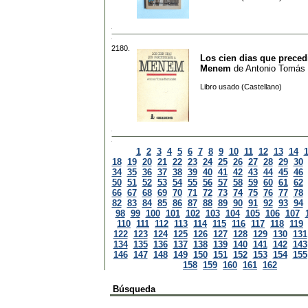
2180.
Los cien dias que preced
Menem
de
Antonio Tomás
Libro usado (Castellano)
1
2
3
4
5
6
7
8
9
10
11
12
13
14
18
19
20
21
22
23
24
25
26
27
28
29
30
34
35
36
37
38
39
40
41
42
43
44
45
46
50
51
52
53
54
55
56
57
58
59
60
61
62
66
67
68
69
70
71
72
73
74
75
76
77
78
82
83
84
85
86
87
88
89
90
91
92
93
94
98
99
100
101
102
103
104
105
106
107
110
111
112
113
114
115
116
117
118
119
122
123
124
125
126
127
128
129
130
131
134
135
136
137
138
139
140
141
142
143
146
147
148
149
150
151
152
153
154
155
158
159
160
161
162
Búsqueda