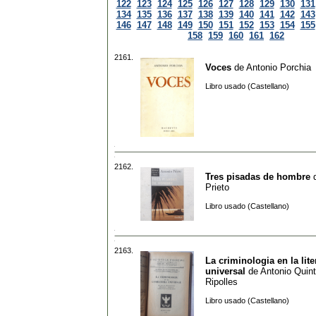
122
123
124
125
126
127
128
129
130
131
134
135
136
137
138
139
140
141
142
143
146
147
148
149
150
151
152
153
154
155
158
159
160
161
162
2161.
Voces
de
Antonio Porchia
Libro usado (Castellano)
2162.
Tres pisadas de hombre
Prieto
Libro usado (Castellano)
2163.
La criminologia en la lite
universal
de
Antonio Quin
Ripolles
Libro usado (Castellano)