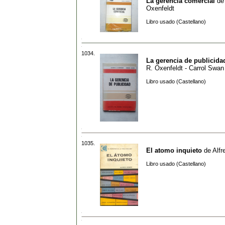
La gerencia comercial
d
Oxenfeldt
Libro usado (Castellano)
1034.
La gerencia de publicida
R. Oxenfeldt - Carrol Swan
Libro usado (Castellano)
1035.
El atomo inquieto
de
Alf
Libro usado (Castellano)