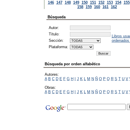
146
147
148
149
150
151
152
153
154
155
158
159
160
161
162
Búsqueda
Autor:
Título:
Libros usa
Sección:
ordenados
Plataforma:
Búsqueda por orden alfabético
Autores:
A
B
C
D
E
F
G
H
I
J
K
L
M
N
Ñ
O
P
Q
R
S
T
U
V
Obras:
A
B
C
D
E
F
G
H
I
J
K
L
M
N
Ñ
O
P
Q
R
S
T
U
V