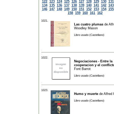
122
123
124
125
126
127
128
129
130
131
134
135
136
137
138
139
140
141
142
143
146
147
148
149
150
151
152
153
154
155
158
159
160
161
162
1021.
Las cuatro plumas
de
Alf
Woodley Mason
Libro usado (Castellano)
1022.
Negociaciones - Entre la
cooperacion y el conflict
Font Barrot
Libro usado (Castellano)
1023.
Humo y muerte
de
Alfred
Libro usado (Castellano)