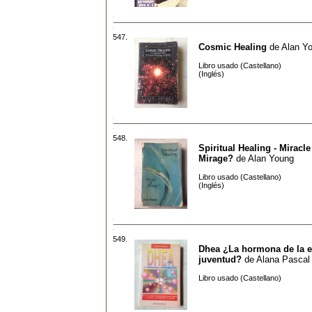
547.
Cosmic Healing
de
Alan Y
Libro usado (Castellano)
(Inglés)
548.
Spiritual Healing - Miracle
Mirage?
de
Alan Young
Libro usado (Castellano)
(Inglés)
549.
Dhea ¿La hormona de la e
juventud?
de
Alana Pascal
Libro usado (Castellano)