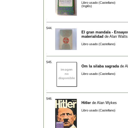
Libro usado (Castellano)
(Inglés)
544.
El gran mandala - Ensayos
materialidad
de
Alan Watts
Libro usado (Castellano)
545.
Om la silaba sagrada
de
A
Libro usado (Castellano)
546.
Hitler
de
Alan Wykes
Libro usado (Castellano)