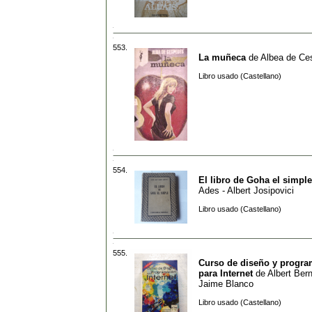
553.
La muñeca
de
Albea de Ce
Libro usado (Castellano)
554.
El libro de Goha el simple
Ades - Albert Josipovici
Libro usado (Castellano)
555.
Curso de diseño y progr
para Internet
de
Albert Ber
Jaime Blanco
Libro usado (Castellano)