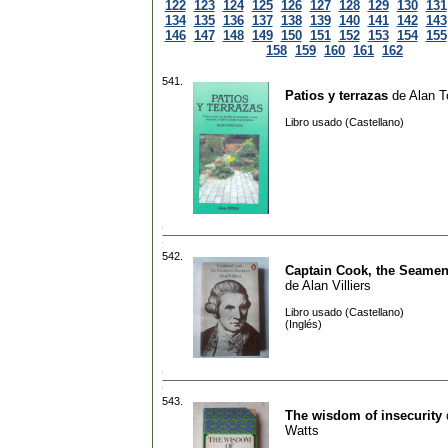
122
123
124
125
126
127
128
129
130
131
134
135
136
137
138
139
140
141
142
143
146
147
148
149
150
151
152
153
154
155
158
159
160
161
162
541.
Patios y terrazas
de
Alan 
Libro usado (Castellano)
542.
Captain Cook, the Seame
de
Alan Villiers
Libro usado (Castellano)
(Inglés)
543.
The wisdom of insecurity
Watts