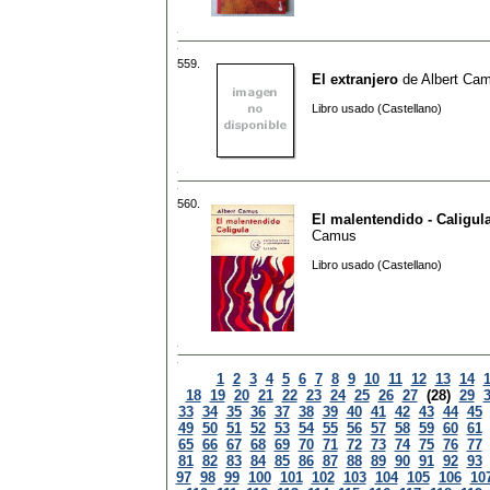
559.
El extranjero
de
Albert Ca
Libro usado (Castellano)
560.
El malentendido - Caligul
Camus
Libro usado (Castellano)
1
2
3
4
5
6
7
8
9
10
11
12
13
14
18
19
20
21
22
23
24
25
26
27
(28)
29
33
34
35
36
37
38
39
40
41
42
43
44
45
49
50
51
52
53
54
55
56
57
58
59
60
61
65
66
67
68
69
70
71
72
73
74
75
76
77
81
82
83
84
85
86
87
88
89
90
91
92
93
97
98
99
100
101
102
103
104
105
106
10