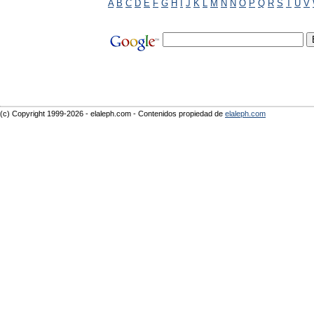
A
B
C
D
E
F
G
H
I
J
K
L
M
N
Ñ
O
P
Q
R
S
T
U
V
(c) Copyright 1999-2026 - elaleph.com - Contenidos propiedad de
elaleph.com