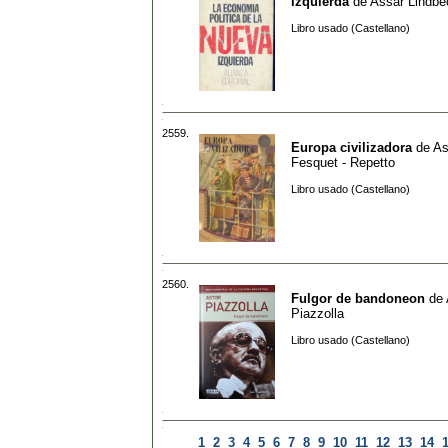
izquierda
de
Assar Lindbe
Libro usado (Castellano)
2559.
Europa civilizadora
de
Ast
Fesquet - Repetto
Libro usado (Castellano)
2560.
Fulgor de bandoneon
de
Piazzolla
Libro usado (Castellano)
1
2
3
4
5
6
7
8
9
10
11
12
13
14