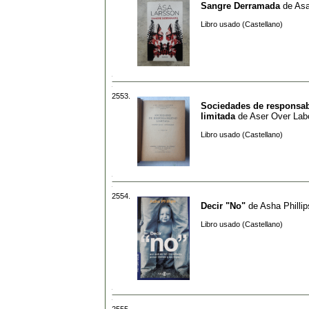
Sangre Derramada
de
Asa
Libro usado (Castellano)
2553.
Sociedades de responsab
limitada
de
Aser Over Lab
Libro usado (Castellano)
2554.
Decir "No"
de
Asha Phillip
Libro usado (Castellano)
2555.