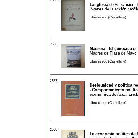
La iglesia
de
Asociación d
jóvenes de la acción católi
Libro usado (Castellano)
2556.
Massera - El genocida
d
Madres de Plaza de Mayo
Libro usado (Castellano)
2557.
Desigualdad y politica re
- Comportamiento politico
economica
de
Assar Lind
Libro usado (Castellano)
2558.
La economia politica de 