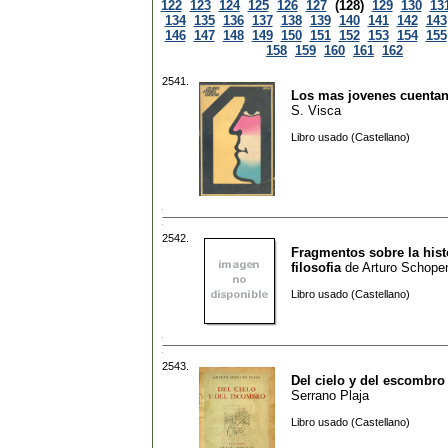
122
123
124
125
126
127
(128)
129
130
13
134
135
136
137
138
139
140
141
142
143
146
147
148
149
150
151
152
153
154
155
158
159
160
161
162
2541.
Los mas jovenes cuenta
S. Visca
Libro usado (Castellano)
2542.
Fragmentos sobre la histo
filosofia
de
Arturo Schope
Libro usado (Castellano)
2543.
Del cielo y del escombro
Serrano Plaja
Libro usado (Castellano)