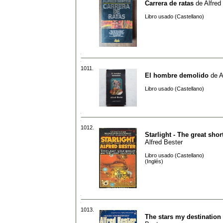
Carrera de ratas
de
Alfred
Libro usado (Castellano)
1011.
El hombre demolido
de
A
Libro usado (Castellano)
1012.
Starlight - The great short
Alfred Bester
Libro usado (Castellano)
(Inglés)
1013.
The stars my destination