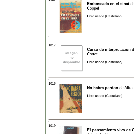
Emboscada en el sinai
d
Coppel
Libro usado (Castellano)
1017.
Curso de interpretacion
d
Cortot
Libro usado (Castellano)
1018.
No habra perdon
de
Alfre
Libro usado (Castellano)
1019.
El pensamiento vivo de 