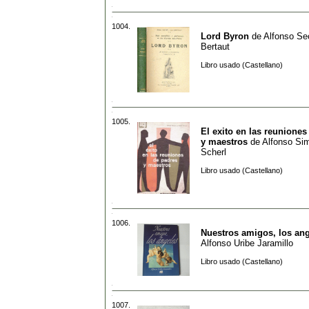
1004.
Lord Byron
de
Alfonso Sec
Bertaut
Libro usado (Castellano)
1005.
El exito en las reuniones
y maestros
de
Alfonso Si
Scherl
Libro usado (Castellano)
1006.
Nuestros amigos, los an
Alfonso Uribe Jaramillo
Libro usado (Castellano)
1007.