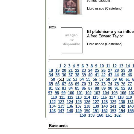
Alfred Doeblin
Libro usado (Castellano)
1020.
El platonismo y su influe
Alfred Edward Taylor
Libro usado (Castellano)
1
2
3
4
5
6
7
8
9
10
11
12
13
14
18
19
20
21
22
23
24
25
26
27
28
29
30
34
35
36
37
38
39
40
41
42
43
44
45
46
50
(51)
52
53
54
55
56
57
58
59
60
61
65
66
67
68
69
70
71
72
73
74
75
76
77
81
82
83
84
85
86
87
88
89
90
91
92
93
97
98
99
100
101
102
103
104
105
106
10
110
111
112
113
114
115
116
117
118
119
122
123
124
125
126
127
128
129
130
131
134
135
136
137
138
139
140
141
142
143
146
147
148
149
150
151
152
153
154
155
158
159
160
161
162
Búsqueda