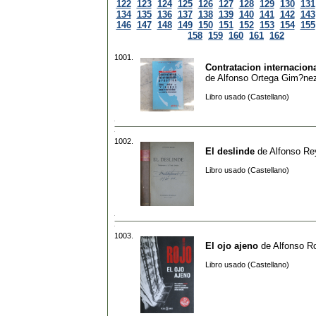
122
123
124
125
126
127
128
129
130
131
134
135
136
137
138
139
140
141
142
143
146
147
148
149
150
151
152
153
154
155
158
159
160
161
162
1001.
Contratacion internaciona
de
Alfonso Ortega Gim?ne
Libro usado (Castellano)
1002.
El deslinde
de
Alfonso Re
Libro usado (Castellano)
1003.
El ojo ajeno
de
Alfonso R
Libro usado (Castellano)