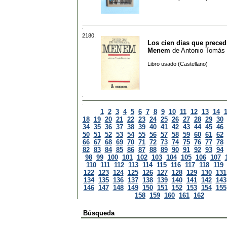
2180.
Los cien dias que preced
Menem
de
Antonio Tomás
Libro usado (Castellano)
1
2
3
4
5
6
7
8
9
10
11
12
13
14
18
19
20
21
22
23
24
25
26
27
28
29
30
34
35
36
37
38
39
40
41
42
43
44
45
46
50
51
52
53
54
55
56
57
58
59
60
61
62
66
67
68
69
70
71
72
73
74
75
76
77
78
82
83
84
85
86
87
88
89
90
91
92
93
94
98
99
100
101
102
103
104
105
106
107
110
111
112
113
114
115
116
117
118
119
122
123
124
125
126
127
128
129
130
131
134
135
136
137
138
139
140
141
142
143
146
147
148
149
150
151
152
153
154
155
158
159
160
161
162
Búsqueda