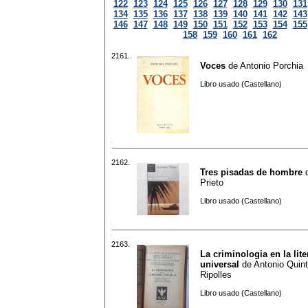
122
123
124
125
126
127
128
129
130
131
134
135
136
137
138
139
140
141
142
143
146
147
148
149
150
151
152
153
154
155
158
159
160
161
162
2161.
Voces
de
Antonio Porchia
Libro usado (Castellano)
2162.
Tres pisadas de hombre
Prieto
Libro usado (Castellano)
2163.
La criminologia en la lite
universal
de
Antonio Quin
Ripolles
Libro usado (Castellano)