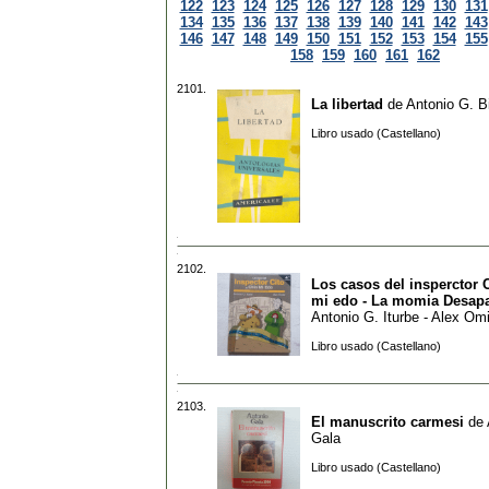
122
123
124
125
126
127
128
129
130
131
134
135
136
137
138
139
140
141
142
143
146
147
148
149
150
151
152
153
154
155
158
159
160
161
162
2101.
La libertad
de
Antonio G. Bi
Libro usado (Castellano)
2102.
Los casos del insperctor 
mi edo - La momia Desap
Antonio G. Iturbe - Alex Om
Libro usado (Castellano)
2103.
El manuscrito carmesi
de
Gala
Libro usado (Castellano)