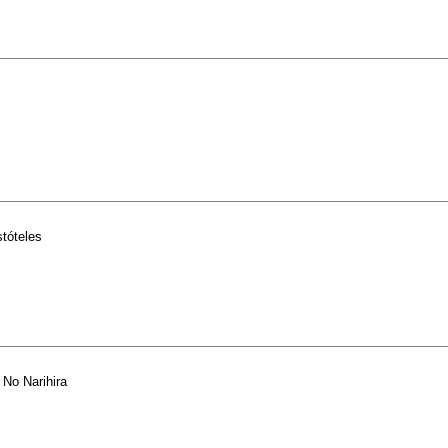
stóteles
 No Narihira