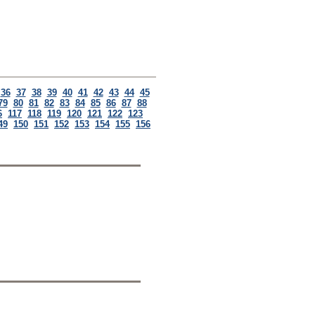
36
37
38
39
40
41
42
43
44
45
79
80
81
82
83
84
85
86
87
88
6
117
118
119
120
121
122
123
49
150
151
152
153
154
155
156