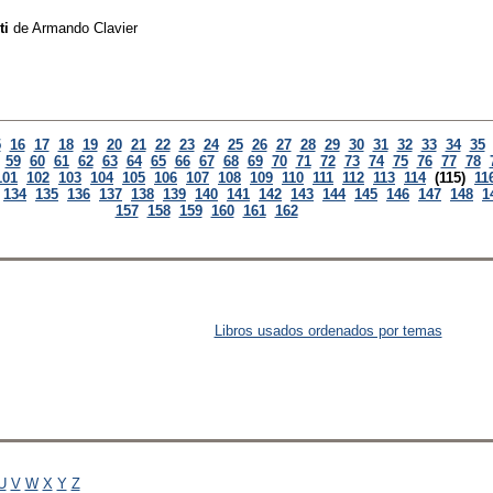
ti
de
Armando Clavier
5
16
17
18
19
20
21
22
23
24
25
26
27
28
29
30
31
32
33
34
35
59
60
61
62
63
64
65
66
67
68
69
70
71
72
73
74
75
76
77
78
101
102
103
104
105
106
107
108
109
110
111
112
113
114
(115)
11
134
135
136
137
138
139
140
141
142
143
144
145
146
147
148
1
157
158
159
160
161
162
Libros usados ordenados por temas
U
V
W
X
Y
Z