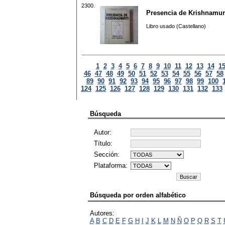
2300.
Presencia de Krishnamur
Libro usado (Castellano)
1
2
3
4
5
6
7
8
9
10
11
12
13
14
1
46
47
48
49
50
51
52
53
54
55
56
57
58
89
90
91
92
93
94
95
96
97
98
99
100
124
125
126
127
128
129
130
131
132
133
Búsqueda
Autor:
Título:
Sección:
Plataforma:
Búsqueda por orden alfabético
Autores:
A
B
C
D
E
F
G
H
I
J
K
L
M
N
Ñ
O
P
Q
R
S
T