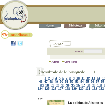
usuario:
Autores
Cómo leerlos
1
2
3
4
5
6
7
8
9
10
11
12
13
14
1
46
47
48
49
50
51
52
53
54
55
56
57
58
89
90
91
92
93
94
95
96
97
98
99
100
124
125
126
127
128
129
130
131
132
133
2281.
La politica
de
Aristoteles