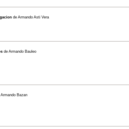
igacion
de
Armando Asti Vera
os
de
Armando Bauleo
e
Armando Bazan