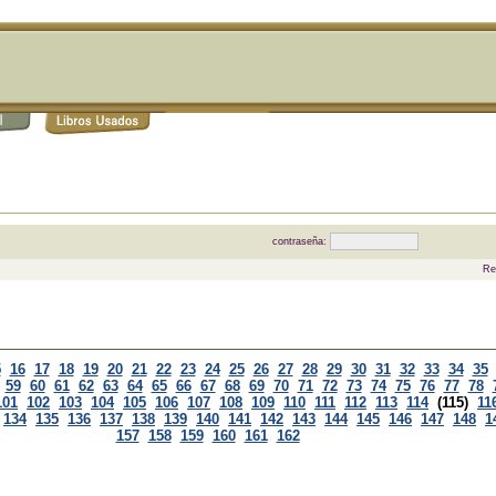
contraseña:
Re
5
16
17
18
19
20
21
22
23
24
25
26
27
28
29
30
31
32
33
34
35
59
60
61
62
63
64
65
66
67
68
69
70
71
72
73
74
75
76
77
78
101
102
103
104
105
106
107
108
109
110
111
112
113
114
(115)
11
134
135
136
137
138
139
140
141
142
143
144
145
146
147
148
1
157
158
159
160
161
162