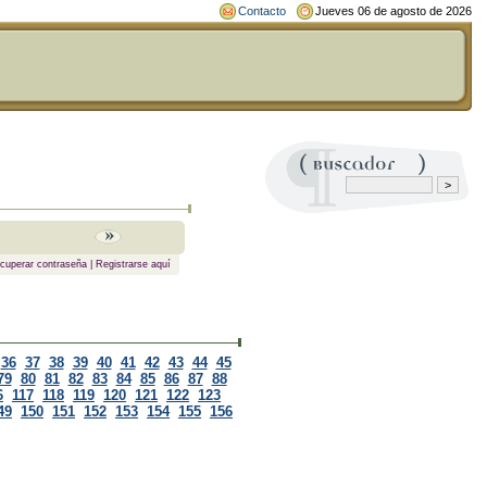
Contacto
Jueves 06 de agosto de 2026
cuperar contraseña
|
Registrarse aquí
36
37
38
39
40
41
42
43
44
45
79
80
81
82
83
84
85
86
87
88
6
117
118
119
120
121
122
123
49
150
151
152
153
154
155
156