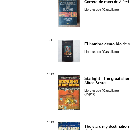
Carrera de ratas
de
Alfred
Libro usado (Castellano)
1011.
El hombre demolido
de
A
Libro usado (Castellano)
1012.
Starlight - The great short
Alfred Bester
Libro usado (Castellano)
(Inglés)
1013.
The stars my destination