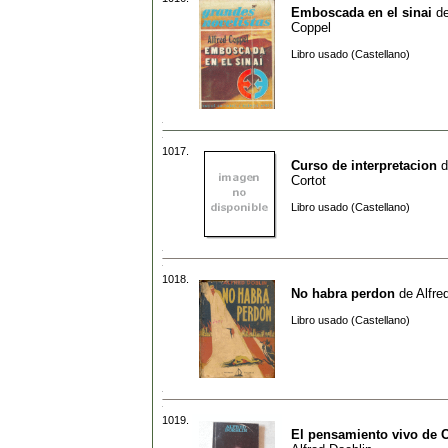
Emboscada en el sinai
d
Coppel
Libro usado (Castellano)
1017.
Curso de interpretacion
d
Cortot
Libro usado (Castellano)
1018.
No habra perdon
de
Alfre
Libro usado (Castellano)
1019.
El pensamiento vivo de 