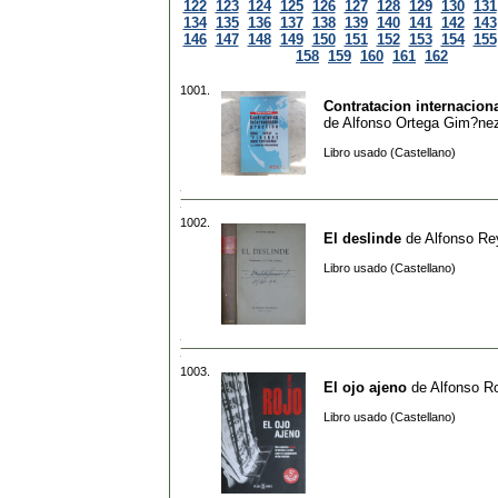
122
123
124
125
126
127
128
129
130
131
134
135
136
137
138
139
140
141
142
143
146
147
148
149
150
151
152
153
154
155
158
159
160
161
162
1001.
Contratacion internaciona
de
Alfonso Ortega Gim?ne
Libro usado (Castellano)
1002.
El deslinde
de
Alfonso Re
Libro usado (Castellano)
1003.
El ojo ajeno
de
Alfonso R
Libro usado (Castellano)