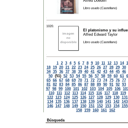
Alfred Doeblin
Libro usado (Castellano)
1020.
El platonismo y su influe
Alfred Edward Taylor
Libro usado (Castellano)
1
2
3
4
5
6
7
8
9
10
11
12
13
14
18
19
20
21
22
23
24
25
26
27
28
29
30
34
35
36
37
38
39
40
41
42
43
44
45
46
50
(51)
52
53
54
55
56
57
58
59
60
61
65
66
67
68
69
70
71
72
73
74
75
76
77
81
82
83
84
85
86
87
88
89
90
91
92
93
97
98
99
100
101
102
103
104
105
106
10
110
111
112
113
114
115
116
117
118
119
122
123
124
125
126
127
128
129
130
131
134
135
136
137
138
139
140
141
142
143
146
147
148
149
150
151
152
153
154
155
158
159
160
161
162
Búsqueda