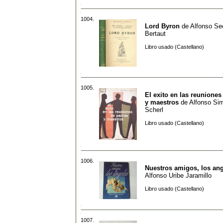
1004.
Lord Byron
de
Alfonso Sec
Bertaut
Libro usado (Castellano)
1005.
El exito en las reuniones
y maestros
de
Alfonso Si
Scherl
Libro usado (Castellano)
1006.
Nuestros amigos, los an
Alfonso Uribe Jaramillo
Libro usado (Castellano)
1007.