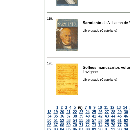
119.
Sarmiento
de
A. Larran de 
Libro usado (Castellano)
120.
Solfeos manuscritos vol
Lavignac
Libro usado (Castellano)
1
2
3
4
5
(6)
7
8
9
10
11
12
13
14
18
19
20
21
22
23
24
25
26
27
28
29
30
34
35
36
37
38
39
40
41
42
43
44
45
46
50
51
52
53
54
55
56
57
58
59
60
61
62
66
67
68
69
70
71
72
73
74
75
76
77
78
82
83
84
85
86
87
88
89
90
91
92
93
94