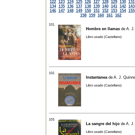
122
123
124
125
126
127
128
129
130
131
134
135
136
137
138
139
140
141
142
143
146
147
148
149
150
151
152
153
154
155
158
159
160
161
162
101.
Hombre en llamas
de
A. J.
Libro usado (Castellano)
102.
Instantanea
de
A. J. Quinne
Libro usado (Castellano)
103.
La sangre del hijo
de
A. J.
Libro usado (Castellano)