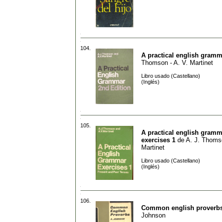
104.
A practical english gramm
Thomson - A. V. Martinet
Libro usado (Castellano)
(Inglés)
105.
A practical english gramm
exercises 1
de
A. J. Thomso
Martinet
Libro usado (Castellano)
(Inglés)
106.
Common english proverb
Johnson