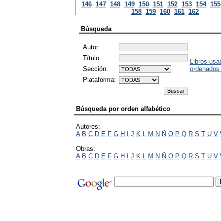
146
147
148
149
150
151
152
153
154
155
158
159
160
161
162
Búsqueda
Autor:
Título:
Libros usa
Sección:
ordenados
Plataforma:
Búsqueda por orden alfabético
Autores:
A
B
C
D
E
F
G
H
I
J
K
L
M
N
Ñ
O
P
Q
R
S
T
U
V
Obras:
A
B
C
D
E
F
G
H
I
J
K
L
M
N
Ñ
O
P
Q
R
S
T
U
V