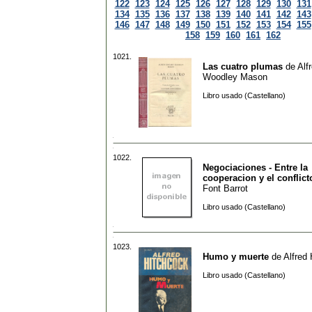
122
123
124
125
126
127
128
129
130
131
134
135
136
137
138
139
140
141
142
143
146
147
148
149
150
151
152
153
154
155
158
159
160
161
162
1021.
Las cuatro plumas
de
Alf
Woodley Mason
Libro usado (Castellano)
1022.
Negociaciones - Entre la
cooperacion y el conflict
Font Barrot
Libro usado (Castellano)
1023.
Humo y muerte
de
Alfred
Libro usado (Castellano)