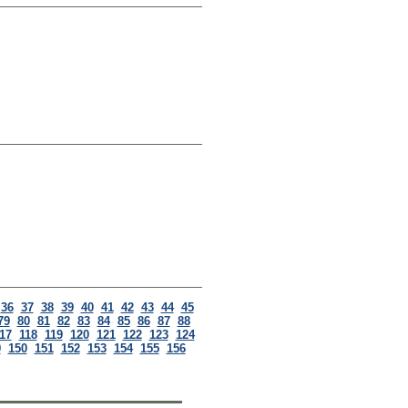
36
37
38
39
40
41
42
43
44
45
79
80
81
82
83
84
85
86
87
88
17
118
119
120
121
122
123
124
9
150
151
152
153
154
155
156