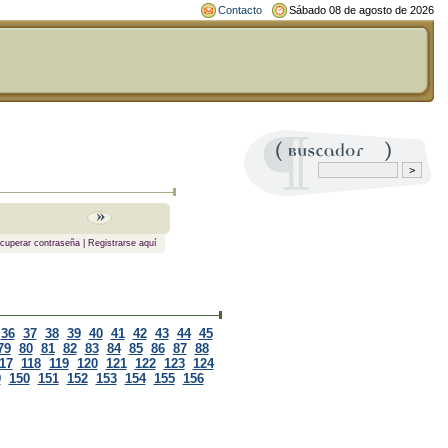
Contacto
Sábado 08 de agosto de 2026
cuperar contraseña
|
Registrarse aquí
36
37
38
39
40
41
42
43
44
45
79
80
81
82
83
84
85
86
87
88
17
118
119
120
121
122
123
124
9
150
151
152
153
154
155
156