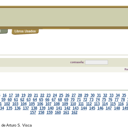
contraseña:
Re
5
16
17
18
19
20
21
22
23
24
25
26
27
28
29
30
31
32
33
34
35
59
60
61
62
63
64
65
66
67
68
69
70
71
72
73
74
75
76
77
78
1
102
103
104
105
106
107
108
109
110
111
112
113
114
115
116
1
34
135
136
137
138
139
140
141
142
143
144
145
146
147
148
14
157
158
159
160
161
162
n
de
Arturo S. Visca