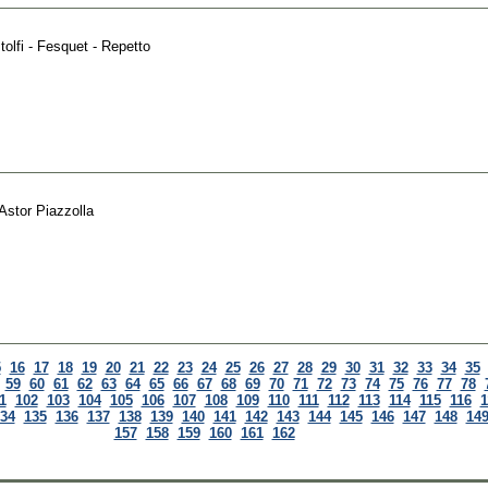
tolfi - Fesquet - Repetto
Astor Piazzolla
5
16
17
18
19
20
21
22
23
24
25
26
27
28
29
30
31
32
33
34
35
59
60
61
62
63
64
65
66
67
68
69
70
71
72
73
74
75
76
77
78
1
102
103
104
105
106
107
108
109
110
111
112
113
114
115
116
1
34
135
136
137
138
139
140
141
142
143
144
145
146
147
148
14
157
158
159
160
161
162