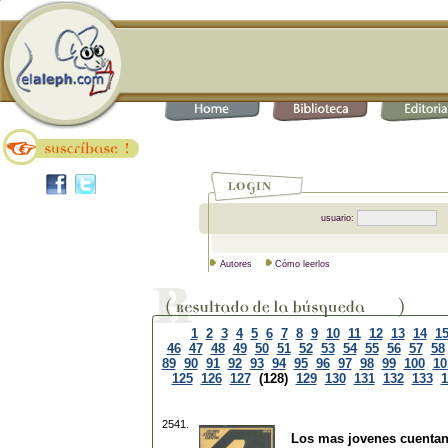
usuario:
Autores
Cómo leerlos
1
2
3
4
5
6
7
8
9
10
11
12
13
14
1
46
47
48
49
50
51
52
53
54
55
56
57
58
89
90
91
92
93
94
95
96
97
98
99
100
10
125
126
127
(128)
129
130
131
132
133
1
2541.
Los mas jovenes cuenta