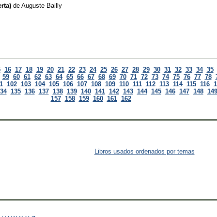
rta)
de
Auguste Bailly
5
16
17
18
19
20
21
22
23
24
25
26
27
28
29
30
31
32
33
34
35
59
60
61
62
63
64
65
66
67
68
69
70
71
72
73
74
75
76
77
78
1
102
103
104
105
106
107
108
109
110
111
112
113
114
115
116
1
34
135
136
137
138
139
140
141
142
143
144
145
146
147
148
14
157
158
159
160
161
162
Libros usados ordenados por temas