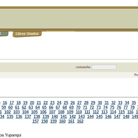
contraseña:
Re
5
16
17
18
19
20
21
22
23
24
25
26
27
28
29
30
31
32
33
34
35
59
60
61
62
63
64
65
66
67
68
69
70
71
72
73
74
75
76
77
78
1
102
103
104
105
106
107
108
109
110
111
112
113
114
115
116
1
34
135
136
137
138
139
140
141
142
143
144
145
146
147
148
14
157
158
159
160
161
162
pa Yupanqui