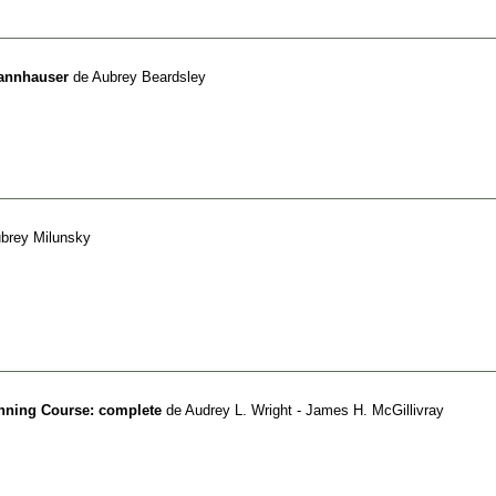
Tannhauser
de
Aubrey Beardsley
brey Milunsky
ginning Course: complete
de
Audrey L. Wright - James H. McGillivray