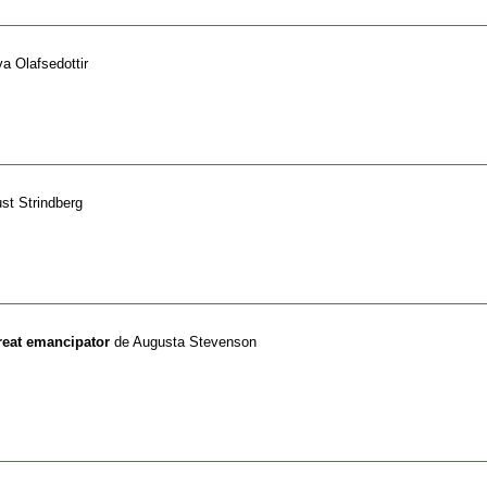
a Olafsedottir
st Strindberg
reat emancipator
de
Augusta Stevenson