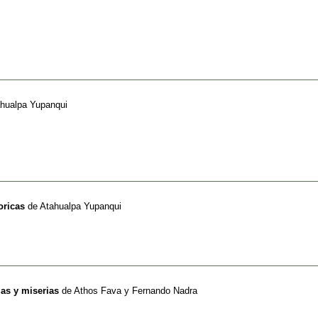
hualpa Yupanqui
oricas
de
Atahualpa Yupanqui
as y miserias
de
Athos Fava y Fernando Nadra