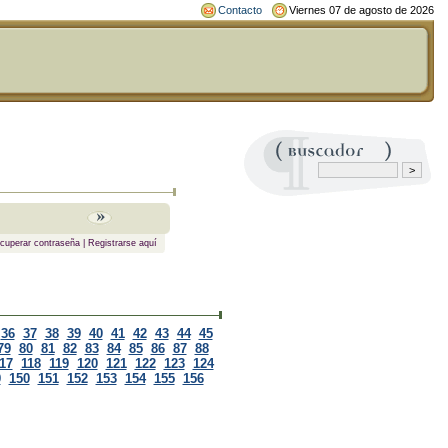
Contacto
Viernes 07 de agosto de 2026
cuperar contraseña
|
Registrarse aquí
36
37
38
39
40
41
42
43
44
45
79
80
81
82
83
84
85
86
87
88
17
118
119
120
121
122
123
124
9
150
151
152
153
154
155
156