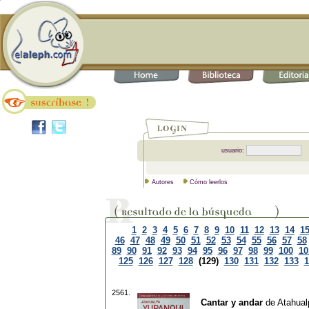
usuario:
Autores
Cómo leerlos
1
2
3
4
5
6
7
8
9
10
11
12
13
14
1
46
47
48
49
50
51
52
53
54
55
56
57
58
89
90
91
92
93
94
95
96
97
98
99
100
10
125
126
127
128
(129)
130
131
132
133
1
2561.
Cantar y andar
de
Atahual