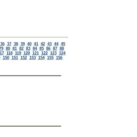
36
37
38
39
40
41
42
43
44
45
79
80
81
82
83
84
85
86
87
88
17
118
119
120
121
122
123
124
9
150
151
152
153
154
155
156