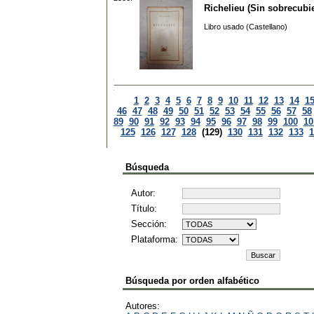
Richelieu (Sin sobrecubie
Libro usado (Castellano)
1
2
3
4
5
6
7
8
9
10
11
12
13
14
1
46
47
48
49
50
51
52
53
54
55
56
57
58
89
90
91
92
93
94
95
96
97
98
99
100
10
125
126
127
128
(129)
130
131
132
133
1
Búsqueda
Autor:
Título:
Sección:
Plataforma:
Búsqueda por orden alfabético
Autores: