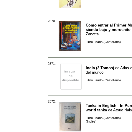
2570.
Como entrar al Primer 
siendo bajo y morochito
Zanotta
Libro usado (Castellano)
2571.
India (2 Tomos)
de
Atlas c
del mundo
Libro usado (Castellano)
2572.
Tanka in English - In Purs
world tanka
de
Atsuo Nak
Libro usado (Castellano)
(Inglés)