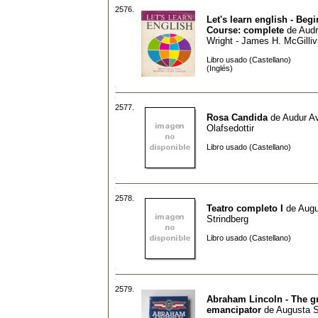
2576.
Let's learn english - Beg
Course: complete
de
Audr
Wright - James H. McGilliv
Libro usado (Castellano)
(Inglés)
2577.
Rosa Candida
de
Audur A
Olafsedottir
Libro usado (Castellano)
2578.
Teatro completo I
de
Augu
Strindberg
Libro usado (Castellano)
2579.
Abraham Lincoln - The g
emancipator
de
Augusta 