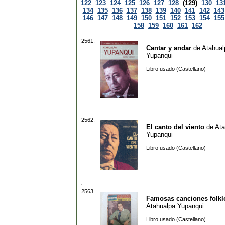
122
123
124
125
126
127
128
(129)
130
13
134
135
136
137
138
139
140
141
142
143
146
147
148
149
150
151
152
153
154
155
158
159
160
161
162
2561.
Cantar y andar
de
Atahual
Yupanqui
Libro usado (Castellano)
2562.
El canto del viento
de
Ata
Yupanqui
Libro usado (Castellano)
2563.
Famosas canciones folkl
Atahualpa Yupanqui
Libro usado (Castellano)