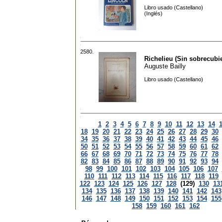
Libro usado (Castellano)
(Inglés)
2580.
Richelieu (Sin sobrecubie
Auguste Bailly
Libro usado (Castellano)
1
2
3
4
5
6
7
8
9
10
11
12
13
14
18
19
20
21
22
23
24
25
26
27
28
29
30
34
35
36
37
38
39
40
41
42
43
44
45
46
50
51
52
53
54
55
56
57
58
59
60
61
62
66
67
68
69
70
71
72
73
74
75
76
77
78
82
83
84
85
86
87
88
89
90
91
92
93
94
98
99
100
101
102
103
104
105
106
107
110
111
112
113
114
115
116
117
118
119
122
123
124
125
126
127
128
(129)
130
13
134
135
136
137
138
139
140
141
142
143
146
147
148
149
150
151
152
153
154
155
158
159
160
161
162