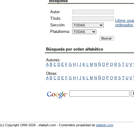
Búsqueda
Autor:
Título:
Libros usa
Sección:
ordenados
Plataforma:
Búsqueda por orden alfabético
Autores:
A
B
C
D
E
F
G
H
I
J
K
L
M
N
Ñ
O
P
Q
R
S
T
U
V
Obras:
A
B
C
D
E
F
G
H
I
J
K
L
M
N
Ñ
O
P
Q
R
S
T
U
V
(c) Copyright 1999-2026 - elaleph.com - Contenidos propiedad de
elaleph.com