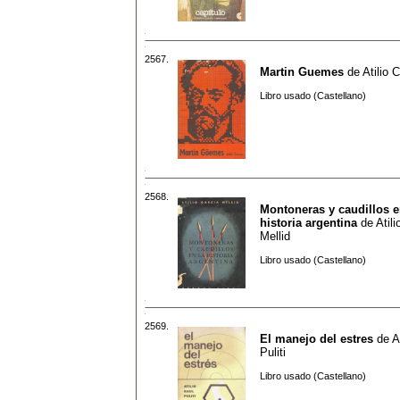
2567.
Martin Guemes
de
Atilio 
Libro usado (Castellano)
2568.
Montoneras y caudillos e
historia argentina
de
Atil
Mellid
Libro usado (Castellano)
2569.
El manejo del estres
de
A
Puliti
Libro usado (Castellano)