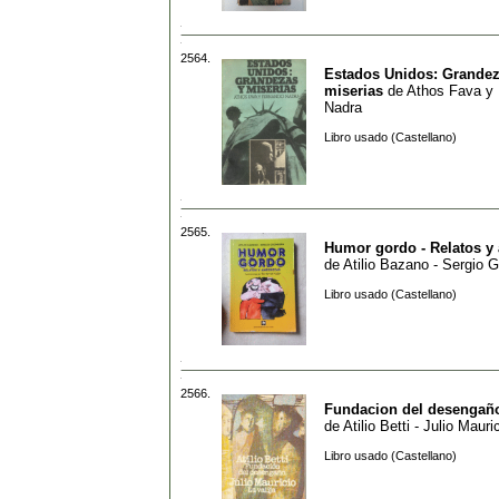
2564.
Estados Unidos: Grandez
miserias
de
Athos Fava y
Nadra
Libro usado (Castellano)
2565.
Humor gordo - Relatos y
de
Atilio Bazano - Sergio 
Libro usado (Castellano)
2566.
Fundacion del desengaño 
de
Atilio Betti - Julio Mauri
Libro usado (Castellano)