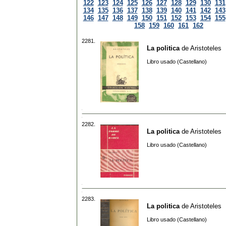
122
123
124
125
126
127
128
129
130
131
134
135
136
137
138
139
140
141
142
143
146
147
148
149
150
151
152
153
154
155
158
159
160
161
162
2281.
La politica
de
Aristoteles
Libro usado (Castellano)
2282.
La politica
de
Aristoteles
Libro usado (Castellano)
2283.
La politica
de
Aristoteles
Libro usado (Castellano)