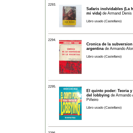
2293.
Safaris inolvidables (La h
mi vida)
de
Armand Denis
Libro usado (Castellano)
2294.
Cronica de la subversion
argentina
de
Armando Alon
Libro usado (Castellano)
2295.
El quinto poder: Teoria y
del lobbying
de
Armando 
Piñeiro
Libro usado (Castellano)
2296.