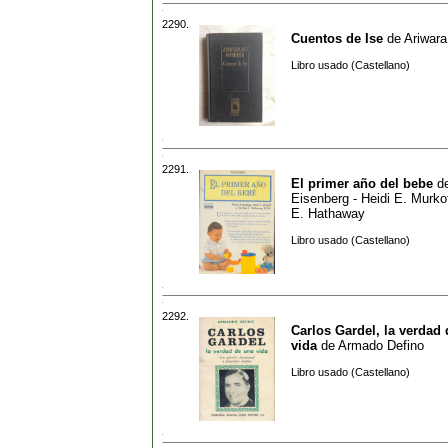
2290.
Cuentos de Ise
de
Ariwara
Libro usado (Castellano)
2291.
El primer año del bebe
d
Eisenberg - Heidi E. Murko
E. Hathaway
Libro usado (Castellano)
2292.
Carlos Gardel, la verdad
vida
de
Armado Defino
Libro usado (Castellano)