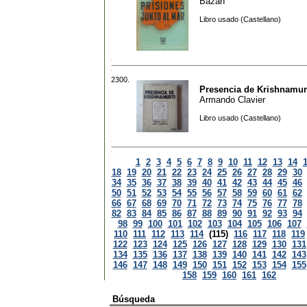
Bazan
Libro usado (Castellano)
2300.
Presencia de Krishnamur
Armando Clavier
Libro usado (Castellano)
1
2
3
4
5
6
7
8
9
10
11
12
13
14
18
19
20
21
22
23
24
25
26
27
28
29
30
34
35
36
37
38
39
40
41
42
43
44
45
46
50
51
52
53
54
55
56
57
58
59
60
61
62
66
67
68
69
70
71
72
73
74
75
76
77
78
82
83
84
85
86
87
88
89
90
91
92
93
94
98
99
100
101
102
103
104
105
106
107
110
111
112
113
114
(115)
116
117
118
119
122
123
124
125
126
127
128
129
130
131
134
135
136
137
138
139
140
141
142
143
146
147
148
149
150
151
152
153
154
155
158
159
160
161
162
Búsqueda