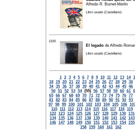
Alfredo R. Burnet-Merlin
Libro usado (Castellano)
1100.
El legado
de
Alfredo Roma
Libro usado (Castellano)
1
2
3
4
5
6
7
8
9
10
11
12
13
14
18
19
20
21
22
23
24
25
26
27
28
29
30
34
35
36
37
38
39
40
41
42
43
44
45
46
50
51
52
53
54
(55)
56
57
58
59
60
61
65
66
67
68
69
70
71
72
73
74
75
76
77
81
82
83
84
85
86
87
88
89
90
91
92
93
97
98
99
100
101
102
103
104
105
106
10
110
111
112
113
114
115
116
117
118
119
122
123
124
125
126
127
128
129
130
131
134
135
136
137
138
139
140
141
142
143
146
147
148
149
150
151
152
153
154
155
158
159
160
161
162