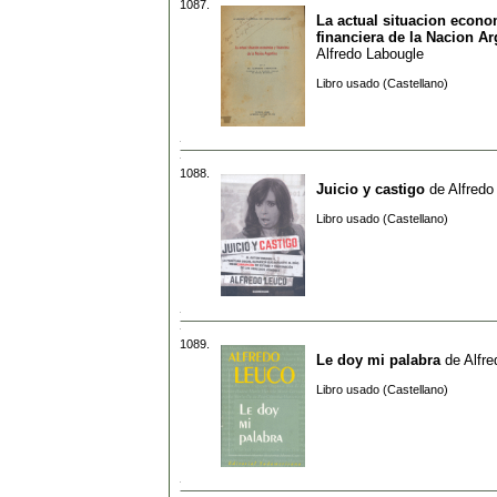
1087.
La actual situacion econo
financiera de la Nacion Ar
Alfredo Labougle
Libro usado (Castellano)
1088.
Juicio y castigo
de
Alfredo
Libro usado (Castellano)
1089.
Le doy mi palabra
de
Alfr
Libro usado (Castellano)