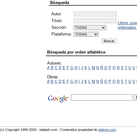
Búsqueda
Autor:
Título:
Libros usa
Sección:
ordenados
Plataforma:
Búsqueda por orden alfabético
Autores:
A
B
C
D
E
F
G
H
I
J
K
L
M
N
Ñ
O
P
Q
R
S
T
U
V
Obras:
A
B
C
D
E
F
G
H
I
J
K
L
M
N
Ñ
O
P
Q
R
S
T
U
V
(c) Copyright 1999-2026 - elaleph.com - Contenidos propiedad de
elaleph.com