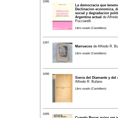
1096.
La democracia que tenemo
Declinacion economica, d
social y degradacion polit
Argentina actual
de
Alfred
Pucciarelli
Libro usado (Castellano)
1097.
Marruecos
de
Alfredo R. B
Libro usado (Castellano)
1098.
Sierra del Diamante y del 
Alfredo R. Bufano
Libro usado (Castellano)
1099.
Cuando Rosas quiso ser i