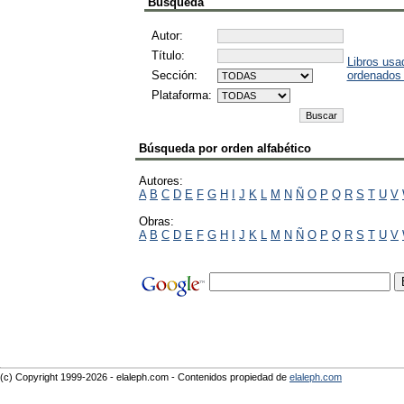
Búsqueda
Autor:
Título:
Libros usa
Sección:
ordenados
Plataforma:
Búsqueda por orden alfabético
Autores:
A
B
C
D
E
F
G
H
I
J
K
L
M
N
Ñ
O
P
Q
R
S
T
U
V
Obras:
A
B
C
D
E
F
G
H
I
J
K
L
M
N
Ñ
O
P
Q
R
S
T
U
V
(c) Copyright 1999-2026 - elaleph.com - Contenidos propiedad de
elaleph.com