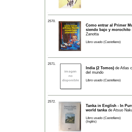
2570.
Como entrar al Primer 
siendo bajo y morochito
Zanotta
Libro usado (Castellano)
2571.
India (2 Tomos)
de
Atlas c
del mundo
Libro usado (Castellano)
2572.
Tanka in English - In Purs
world tanka
de
Atsuo Nak
Libro usado (Castellano)
(Inglés)