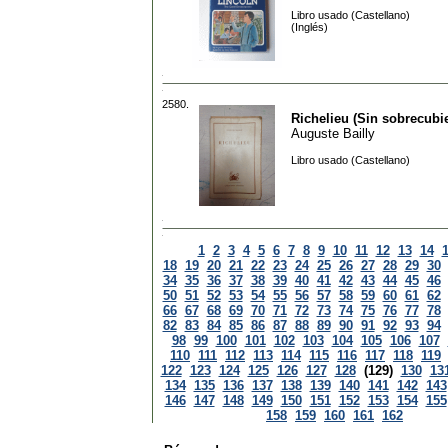
Libro usado (Castellano)
(Inglés)
2580.
Richelieu (Sin sobrecubie
Auguste Bailly
Libro usado (Castellano)
1
2
3
4
5
6
7
8
9
10
11
12
13
14
18
19
20
21
22
23
24
25
26
27
28
29
30
34
35
36
37
38
39
40
41
42
43
44
45
46
50
51
52
53
54
55
56
57
58
59
60
61
62
66
67
68
69
70
71
72
73
74
75
76
77
78
82
83
84
85
86
87
88
89
90
91
92
93
94
98
99
100
101
102
103
104
105
106
107
110
111
112
113
114
115
116
117
118
119
122
123
124
125
126
127
128
(129)
130
13
134
135
136
137
138
139
140
141
142
143
146
147
148
149
150
151
152
153
154
155
158
159
160
161
162