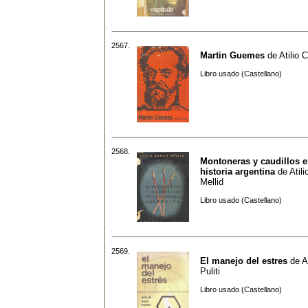
2567.
Martin Guemes
de
Atilio 
Libro usado (Castellano)
2568.
Montoneras y caudillos e
historia argentina
de
Atil
Mellid
Libro usado (Castellano)
2569.
El manejo del estres
de
A
Puliti
Libro usado (Castellano)