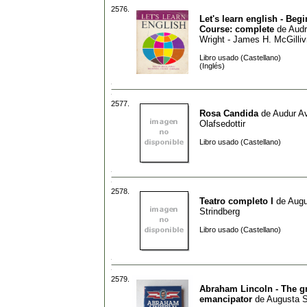
2576.
Let's learn english - Beg
Course: complete
de
Audr
Wright - James H. McGilliv
Libro usado (Castellano)
(Inglés)
2577.
Rosa Candida
de
Audur A
Olafsedottir
Libro usado (Castellano)
2578.
Teatro completo I
de
Augu
Strindberg
Libro usado (Castellano)
2579.
Abraham Lincoln - The g
emancipator
de
Augusta 