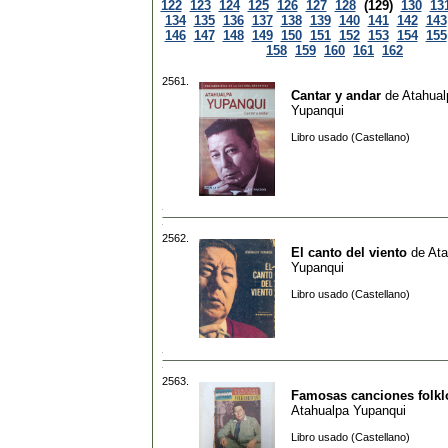
122
123
124
125
126
127
128
(129)
130
13
134
135
136
137
138
139
140
141
142
143
146
147
148
149
150
151
152
153
154
155
158
159
160
161
162
2561.
Cantar y andar
de
Atahual
Yupanqui
Libro usado (Castellano)
2562.
El canto del viento
de
Ata
Yupanqui
Libro usado (Castellano)
2563.
Famosas canciones folkl
Atahualpa Yupanqui
Libro usado (Castellano)