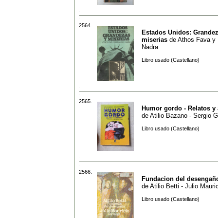
2564.
Estados Unidos: Grandez
miserias
de
Athos Fava y
Nadra
Libro usado (Castellano)
2565.
Humor gordo - Relatos y
de
Atilio Bazano - Sergio 
Libro usado (Castellano)
2566.
Fundacion del desengaño 
de
Atilio Betti - Julio Mauri
Libro usado (Castellano)