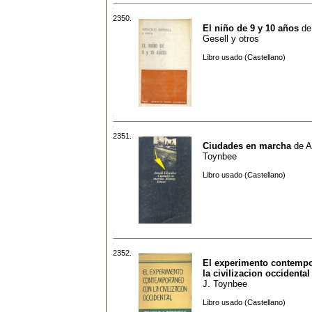
2350.
El niño de 9 y 10 años
d
Gesell y otros
Libro usado (Castellano)
2351.
Ciudades en marcha
de
A
Toynbee
Libro usado (Castellano)
2352.
El experimento contemp
la civilizacion occidental
J. Toynbee
Libro usado (Castellano)