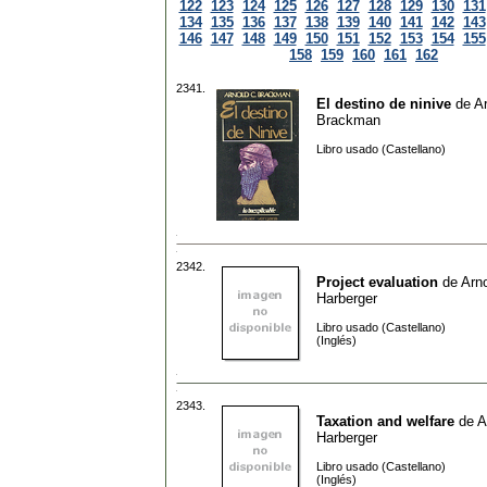
122
123
124
125
126
127
128
129
130
131
134
135
136
137
138
139
140
141
142
143
146
147
148
149
150
151
152
153
154
155
158
159
160
161
162
2341.
El destino de ninive
de
Ar
Brackman
Libro usado (Castellano)
2342.
Project evaluation
de
Arno
Harberger
Libro usado (Castellano)
(Inglés)
2343.
Taxation and welfare
de
A
Harberger
Libro usado (Castellano)
(Inglés)