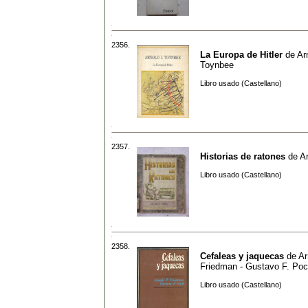
2356.
La Europa de Hitler
de
Ar
Toynbee
Libro usado (Castellano)
2357.
Historias de ratones
de
Ar
Libro usado (Castellano)
2358.
Cefaleas y jaquecas
de
Ar
Friedman - Gustavo F. Po
Libro usado (Castellano)