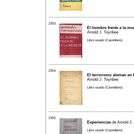
2353.
El hombre frente a la mu
Arnold J. Toynbee
Libro usado (Castellano)
2354.
El terrorismo aleman en 
Arnold J. Toynbee
Libro usado (Castellano)
2355.
Experiencias
de
Arnold J.
Libro usado (Castellano)