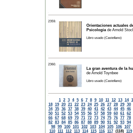
2359.
Orientaciones actuales de
Psicologia
de
Arnold Stoc
Libro usado (Castellano)
2360.
La gran aventura de la 
de
Arnold Toynbee
Libro usado (Castellano)
1
2
3
4
5
6
7
8
9
10
11
12
13
14
18
19
20
21
22
23
24
25
26
27
28
29
30
34
35
36
37
38
39
40
41
42
43
44
45
46
50
51
52
53
54
55
56
57
58
59
60
61
62
66
67
68
69
70
71
72
73
74
75
76
77
78
82
83
84
85
86
87
88
89
90
91
92
93
94
98
99
100
101
102
103
104
105
106
107
110
111
112
113
114
115
116
117
(118)
119