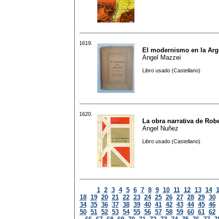
1619.
El modernismo en la Arg
Angel Mazzei
Libro usado (Castellano)
1620.
La obra narrativa de Robe
Angel Nuñez
Libro usado (Castellano)
1
2
3
4
5
6
7
8
9
10
11
12
13
14
18
19
20
21
22
23
24
25
26
27
28
29
30
34
35
36
37
38
39
40
41
42
43
44
45
46
50
51
52
53
54
55
56
57
58
59
60
61
62