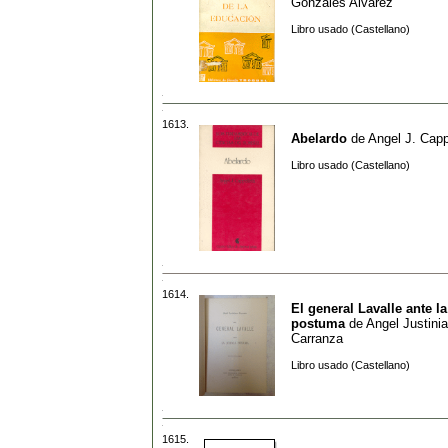
Gonzales Alvarez
Libro usado (Castellano)
1613.
Abelardo
de
Angel J. Cappe
Libro usado (Castellano)
1614.
El general Lavalle ante la
postuma
de
Angel Justini
Carranza
Libro usado (Castellano)
1615.