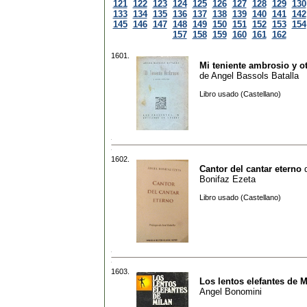
121
122
123
124
125
126
127
128
129
130
133
134
135
136
137
138
139
140
141
142
145
146
147
148
149
150
151
152
153
154
157
158
159
160
161
162
1601.
Mi teniente ambrosio y ot
de
Angel Bassols Batalla
Libro usado (Castellano)
1602.
Cantor del cantar eterno
Bonifaz Ezeta
Libro usado (Castellano)
1603.
Los lentos elefantes de M
Angel Bonomini