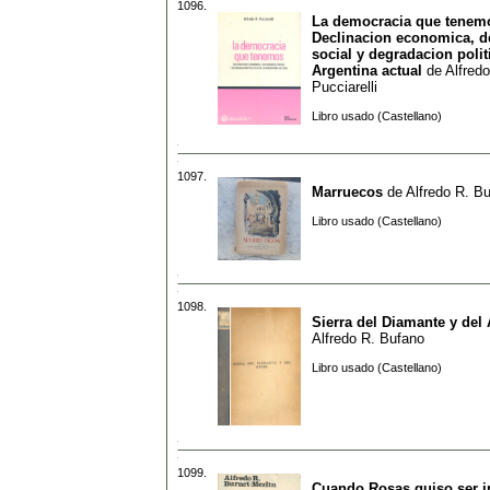
1096.
La democracia que tenemo
Declinacion economica, d
social y degradacion polit
Argentina actual
de
Alfred
Pucciarelli
Libro usado (Castellano)
1097.
Marruecos
de
Alfredo R. B
Libro usado (Castellano)
1098.
Sierra del Diamante y del 
Alfredo R. Bufano
Libro usado (Castellano)
1099.
Cuando Rosas quiso ser i