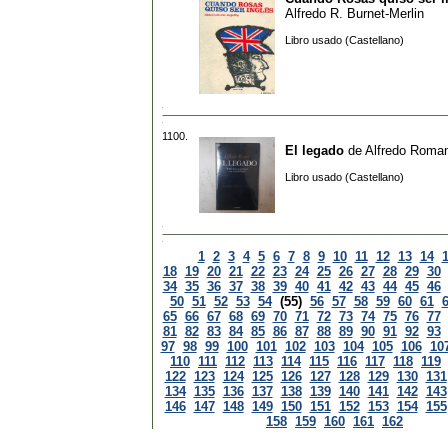
Alfredo R. Burnet-Merlin
Libro usado (Castellano)
1100.
El legado
de
Alfredo Roma
Libro usado (Castellano)
1
2
3
4
5
6
7
8
9
10
11
12
13
14
18
19
20
21
22
23
24
25
26
27
28
29
30
34
35
36
37
38
39
40
41
42
43
44
45
46
50
51
52
53
54
(55)
56
57
58
59
60
61
65
66
67
68
69
70
71
72
73
74
75
76
77
81
82
83
84
85
86
87
88
89
90
91
92
93
97
98
99
100
101
102
103
104
105
106
10
110
111
112
113
114
115
116
117
118
119
122
123
124
125
126
127
128
129
130
131
134
135
136
137
138
139
140
141
142
143
146
147
148
149
150
151
152
153
154
155
158
159
160
161
162