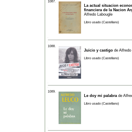
1087.
La actual situacion econo
financiera de la Nacion Ar
Alfredo Labougle
Libro usado (Castellano)
1088.
Juicio y castigo
de
Alfredo
Libro usado (Castellano)
1089.
Le doy mi palabra
de
Alfr
Libro usado (Castellano)