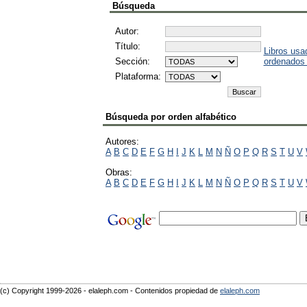
Búsqueda
Autor:
Título:
Libros usa
Sección:
ordenados
Plataforma:
Búsqueda por orden alfabético
Autores:
A
B
C
D
E
F
G
H
I
J
K
L
M
N
Ñ
O
P
Q
R
S
T
U
V
Obras:
A
B
C
D
E
F
G
H
I
J
K
L
M
N
Ñ
O
P
Q
R
S
T
U
V
(c) Copyright 1999-2026 - elaleph.com - Contenidos propiedad de
elaleph.com