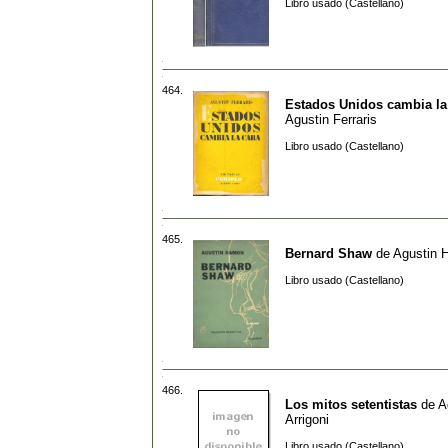
Libro usado (Castellano)
464.
Estados Unidos cambia la
Agustin Ferraris
Libro usado (Castellano)
465.
Bernard Shaw
de
Agustin 
Libro usado (Castellano)
466.
Los mitos setentistas
de
A
Arrigoni
Libro usado (Castellano)