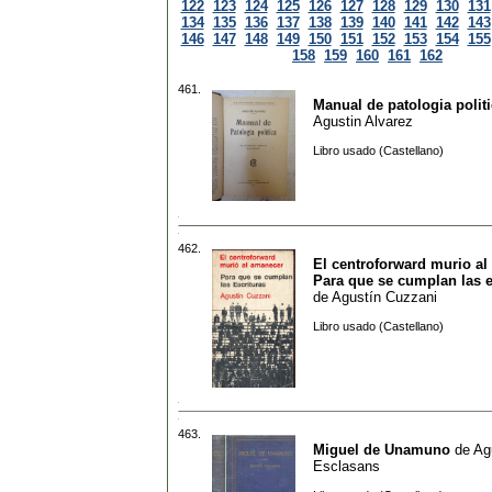
122
123
124
125
126
127
128
129
130
131
134
135
136
137
138
139
140
141
142
143
146
147
148
149
150
151
152
153
154
155
158
159
160
161
162
461.
Manual de patologia polit
Agustin Alvarez
Libro usado (Castellano)
462.
El centroforward murio al
Para que se cumplan las e
de
Agustín Cuzzani
Libro usado (Castellano)
463.
Miguel de Unamuno
de
Ag
Esclasans