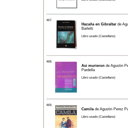
467.
Hazaña en Gibraltar
de
Agu
Barletti
Libro usado (Castellano)
468.
Asi murieron
de
Agustin P
Pardella
Libro usado (Castellano)
469.
Camila
de
Agustin Perez Pa
Libro usado (Castellano)