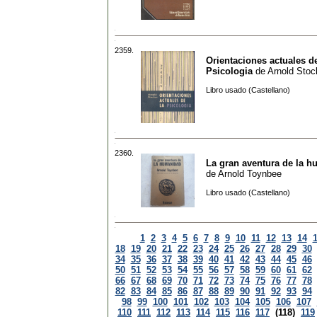
2359.
Orientaciones actuales de
Psicologia
de
Arnold Stoc
Libro usado (Castellano)
2360.
La gran aventura de la 
de
Arnold Toynbee
Libro usado (Castellano)
1
2
3
4
5
6
7
8
9
10
11
12
13
14
18
19
20
21
22
23
24
25
26
27
28
29
30
34
35
36
37
38
39
40
41
42
43
44
45
46
50
51
52
53
54
55
56
57
58
59
60
61
62
66
67
68
69
70
71
72
73
74
75
76
77
78
82
83
84
85
86
87
88
89
90
91
92
93
94
98
99
100
101
102
103
104
105
106
107
110
111
112
113
114
115
116
117
(118)
119