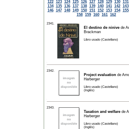
122
123
124
125
126
127
128
129
130
131
134
135
136
137
138
139
140
141
142
143
146
147
148
149
150
151
152
153
154
155
158
159
160
161
162
2341.
El destino de ninive
de
Ar
Brackman
Libro usado (Castellano)
2342.
Project evaluation
de
Arno
Harberger
Libro usado (Castellano)
(Inglés)
2343.
Taxation and welfare
de
A
Harberger
Libro usado (Castellano)
(Inglés)