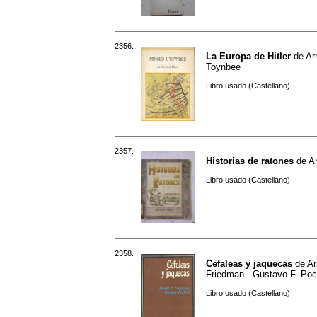
2356.
La Europa de Hitler
de
Ar
Toynbee
Libro usado (Castellano)
2357.
Historias de ratones
de
Ar
Libro usado (Castellano)
2358.
Cefaleas y jaquecas
de
Ar
Friedman - Gustavo F. Po
Libro usado (Castellano)