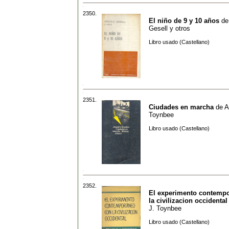
2350.
El niño de 9 y 10 años
d
Gesell y otros
Libro usado (Castellano)
2351.
Ciudades en marcha
de
A
Toynbee
Libro usado (Castellano)
2352.
El experimento contemp
la civilizacion occidental
J. Toynbee
Libro usado (Castellano)