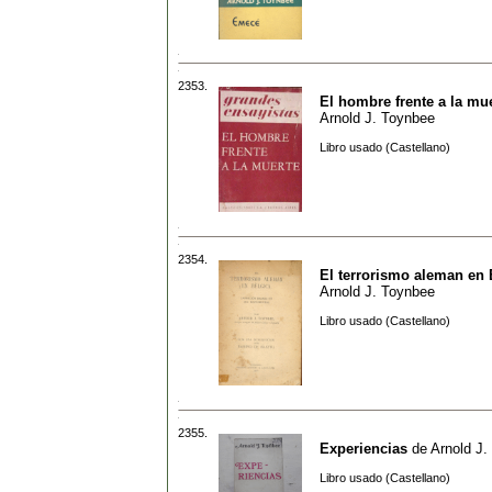
2353.
El hombre frente a la mu
Arnold J. Toynbee
Libro usado (Castellano)
2354.
El terrorismo aleman en 
Arnold J. Toynbee
Libro usado (Castellano)
2355.
Experiencias
de
Arnold J.
Libro usado (Castellano)