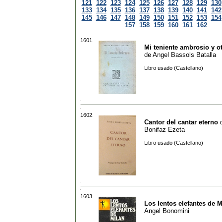
121
122
123
124
125
126
127
128
129
130
133
134
135
136
137
138
139
140
141
142
145
146
147
148
149
150
151
152
153
154
157
158
159
160
161
162
1601.
Mi teniente ambrosio y ot
de
Angel Bassols Batalla
Libro usado (Castellano)
1602.
Cantor del cantar eterno
Bonifaz Ezeta
Libro usado (Castellano)
1603.
Los lentos elefantes de M
Angel Bonomini