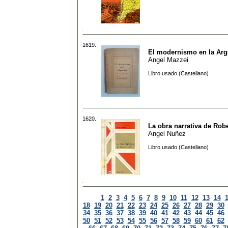
1619.
El modernismo en la Arg
Angel Mazzei
Libro usado (Castellano)
1620.
La obra narrativa de Robe
Angel Nuñez
Libro usado (Castellano)
1
2
3
4
5
6
7
8
9
10
11
12
13
14
18
19
20
21
22
23
24
25
26
27
28
29
30
34
35
36
37
38
39
40
41
42
43
44
45
46
50
51
52
53
54
55
56
57
58
59
60
61
62