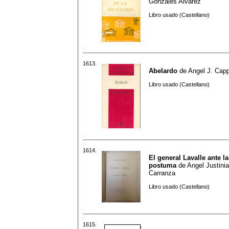
Gonzales Alvarez
Libro usado (Castellano)
1613.
Abelardo
de
Angel J. Cappe
Libro usado (Castellano)
1614.
El general Lavalle ante la
postuma
de
Angel Justini
Carranza
Libro usado (Castellano)
1615.