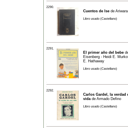
2290.
Cuentos de Ise
de
Ariwara
Libro usado (Castellano)
2291.
El primer año del bebe
d
Eisenberg - Heidi E. Murko
E. Hathaway
Libro usado (Castellano)
2292.
Carlos Gardel, la verdad
vida
de
Armado Defino
Libro usado (Castellano)