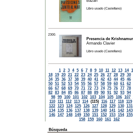
Bazan
Libro usado (Castellano)
2300.
Presencia de Krishnamur
Armando Clavier
Libro usado (Castellano)
1
2
3
4
5
6
7
8
9
10
11
12
13
14
18
19
20
21
22
23
24
25
26
27
28
29
30
34
35
36
37
38
39
40
41
42
43
44
45
46
50
51
52
53
54
55
56
57
58
59
60
61
62
66
67
68
69
70
71
72
73
74
75
76
77
78
82
83
84
85
86
87
88
89
90
91
92
93
94
98
99
100
101
102
103
104
105
106
107
110
111
112
113
114
(115)
116
117
118
119
122
123
124
125
126
127
128
129
130
131
134
135
136
137
138
139
140
141
142
143
146
147
148
149
150
151
152
153
154
155
158
159
160
161
162
Búsqueda