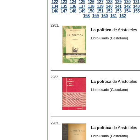
122
123
124
125
126
127
128
129
130
131
134
135
136
137
138
139
140
141
142
143
146
147
148
149
150
151
152
153
154
155
158
159
160
161
162
2281.
La politica
de
Aristoteles
Libro usado (Castellano)
2282.
La politica
de
Aristoteles
Libro usado (Castellano)
2283.
La politica
de
Aristoteles
Libro usado (Castellano)