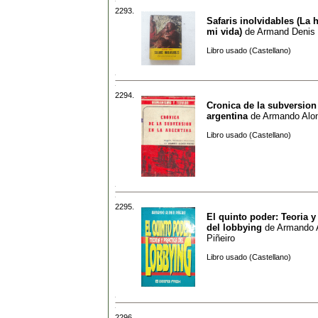
2293.
Safaris inolvidables (La h
mi vida)
de
Armand Denis
Libro usado (Castellano)
2294.
Cronica de la subversion
argentina
de
Armando Alon
Libro usado (Castellano)
2295.
El quinto poder: Teoria y
del lobbying
de
Armando 
Piñeiro
Libro usado (Castellano)
2296.