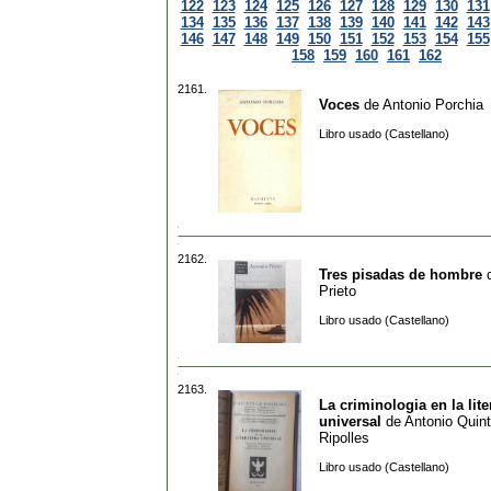
122
123
124
125
126
127
128
129
130
131
134
135
136
137
138
139
140
141
142
143
146
147
148
149
150
151
152
153
154
155
158
159
160
161
162
2161.
Voces
de
Antonio Porchia
Libro usado (Castellano)
2162.
Tres pisadas de hombre
Prieto
Libro usado (Castellano)
2163.
La criminologia en la lite
universal
de
Antonio Quin
Ripolles
Libro usado (Castellano)