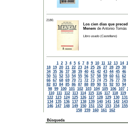
2180.
Los cien dias que preced
Menem
de
Antonio Tomás
Libro usado (Castellano)
1
2
3
4
5
6
7
8
9
10
11
12
13
14
18
19
20
21
22
23
24
25
26
27
28
29
30
34
35
36
37
38
39
40
41
42
43
44
45
46
50
51
52
53
54
55
56
57
58
59
60
61
62
66
67
68
69
70
71
72
73
74
75
76
77
78
82
83
84
85
86
87
88
89
90
91
92
93
94
98
99
100
101
102
103
104
105
106
107
110
111
112
113
114
115
116
117
118
119
122
123
124
125
126
127
128
129
130
131
134
135
136
137
138
139
140
141
142
143
146
147
148
149
150
151
152
153
154
155
158
159
160
161
162
Búsqueda