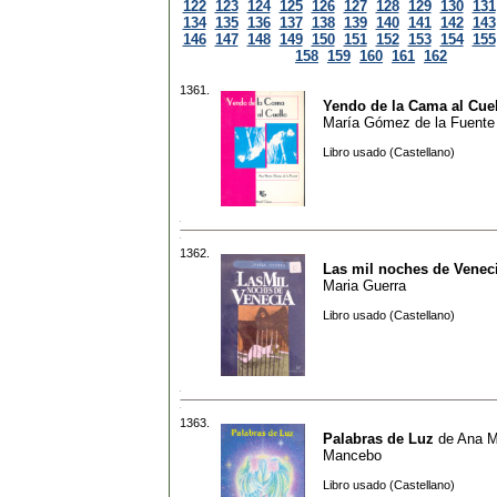
122
123
124
125
126
127
128
129
130
131
134
135
136
137
138
139
140
141
142
143
146
147
148
149
150
151
152
153
154
155
158
159
160
161
162
1361.
Yendo de la Cama al Cue
María Gómez de la Fuente
Libro usado (Castellano)
1362.
Las mil noches de Venec
Maria Guerra
Libro usado (Castellano)
1363.
Palabras de Luz
de
Ana M
Mancebo
Libro usado (Castellano)