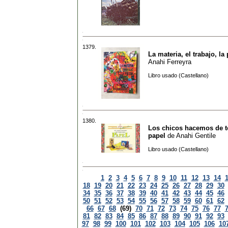
1379.
La materia, el trabajo, la
Anahi Ferreyra
Libro usado (Castellano)
1380.
Los chicos hacemos de 
papel
de
Anahi Gentile
Libro usado (Castellano)
1
2
3
4
5
6
7
8
9
10
11
12
13
14
18
19
20
21
22
23
24
25
26
27
28
29
30
34
35
36
37
38
39
40
41
42
43
44
45
46
50
51
52
53
54
55
56
57
58
59
60
61
62
66
67
68
(69)
70
71
72
73
74
75
76
77
81
82
83
84
85
86
87
88
89
90
91
92
93
97
98
99
100
101
102
103
104
105
106
10