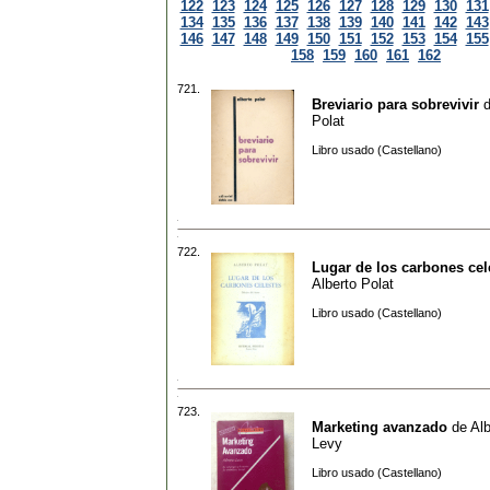
122
123
124
125
126
127
128
129
130
131
134
135
136
137
138
139
140
141
142
143
146
147
148
149
150
151
152
153
154
155
158
159
160
161
162
721.
Breviario para sobrevivir
Polat
Libro usado (Castellano)
722.
Lugar de los carbones cel
Alberto Polat
Libro usado (Castellano)
723.
Marketing avanzado
de
Alb
Levy
Libro usado (Castellano)