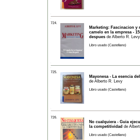
724.
Marketing: Fascinacion y r
camelo en la empresa - 1
despues
de
Alberto R. Levy
Libro usado (Castellano)
725.
Mayonesa - La esencia de
de
Alberto R. Levy
Libro usado (Castellano)
726.
No cualquiera - Guia ejecu
la competitividad
de
Alber
Libro usado (Castellano)