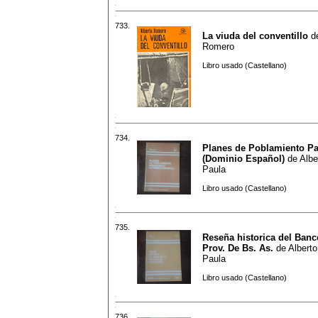
733.
La viuda del conventillo
d
Romero
Libro usado (Castellano)
734.
Planes de Poblamiento P
(Dominio Español)
de
Albe
Paula
Libro usado (Castellano)
735.
Reseña historica del Banc
Prov. De Bs. As.
de
Alberto
Paula
Libro usado (Castellano)
736.